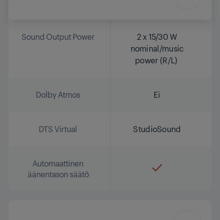
Sound Output Power
2 x 15/30 W
nominal/music
power (R/L)
Dolby Atmos
Ei
DTS Virtual
StudioSound
Automaattinen
äänentason säätö