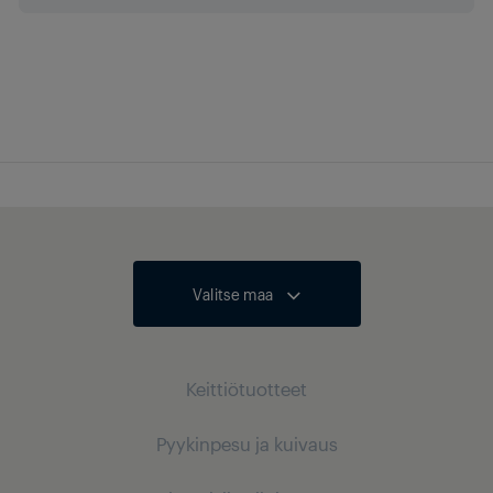
MEMC
Värienrikastus
Sound Output Power
2 x 15/30 W
nominal/music
power (R/L)
Valitse maa
Automaattinen
äänentason säätö
Keittiötuotteet
Dolby Atmos
Ei
Pyykinpesu ja kuivaus
Kylmälaitteet