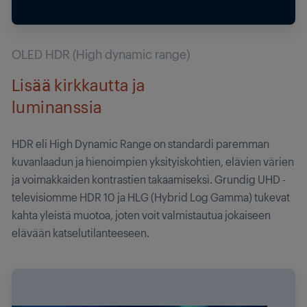
OLED HDR (High dynamic range)
Lisää kirkkautta ja
luminanssia
HDR eli High Dynamic Range on standardi paremman
kuvanlaadun ja hienoimpien yksityiskohtien, elävien värien
ja voimakkaiden kontrastien takaamiseksi. Grundig UHD -
televisiomme HDR 10 ja HLG (Hybrid Log Gamma) tukevat
kahta yleistä muotoa, joten voit valmistautua jokaiseen
elävään katselutilanteeseen.