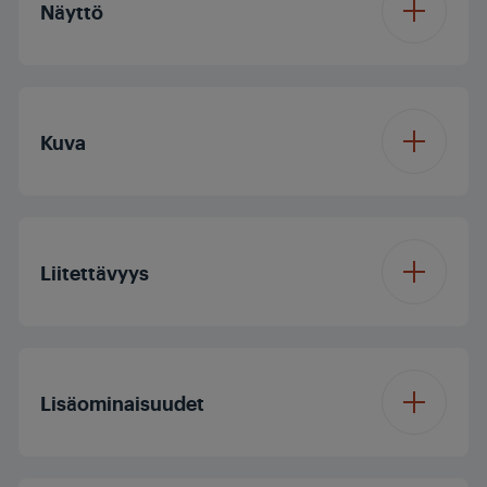
Näyttö
Näytön koko
65/164 cm
Kuva
Resoluutio
4K Ultra HD
Prosessori
Neliydin
Näyttöpaneeli
OLED TV
Liitettävyys
Dolby Digital
Virkistystaajuus
100
Bluetooth
Dolby Vision
Ei
Lisäominaisuudet
CI+
HDR