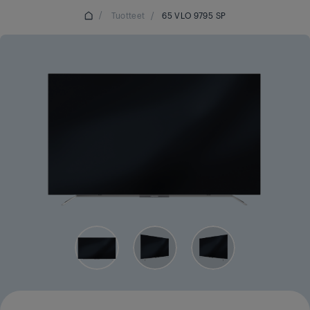
/
Tuotteet
/
65 VLO 9795 SP