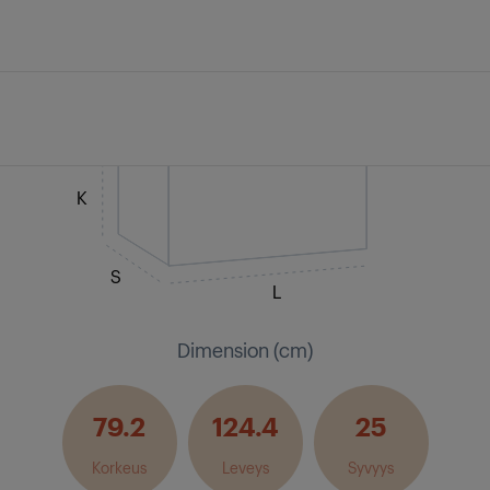
K
S
L
Dimension (cm)
79.2
124.4
25
Korkeus
Leveys
Syvyys