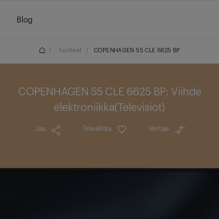
Blog
/
Tuotteet
/
COPENHAGEN 55 CLE 6625 BP
COPENHAGEN 55 CLE 6625 BP: Viihde
elektroniikka(Televisiot)
Jaa
Toivelista
Vertaa