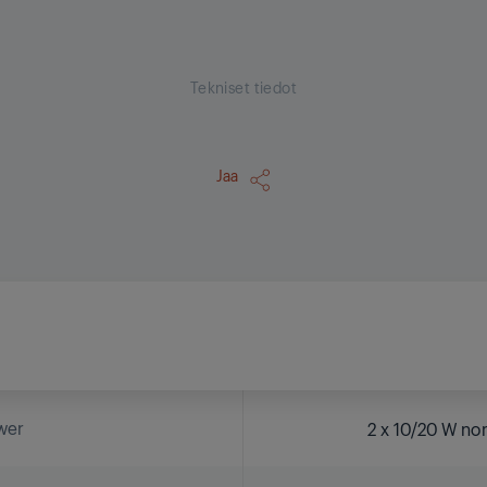
Tekniset tiedot
Jaa
wer
2 x 10/20 W no