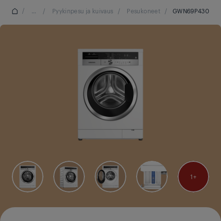
/
...
/
Pyykinpesu ja kuivaus
/
Pesukoneet
/
GWN69P430
1