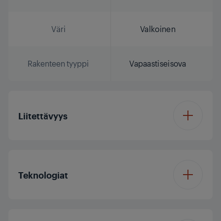
Väri
Valkoinen
Rakenteen tyyppi
Vapaastiseisova
Liitettävyys
HomeWhiz®
Wifi & bluetooth
Connection Type
Teknologiat
Inverter EcoMotor