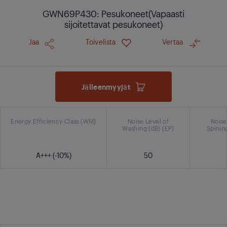
GWN69P430: Pesukoneet(Vapaasti
sijoitettavat pesukoneet)
Jaa
Toivelista
Vertaa
Jälleenmyyjät
Energy Efficiency Class (WM)
Noise Level of
Noise
Washing (dB) (EP)
Spining
A+++ (-10%)
50