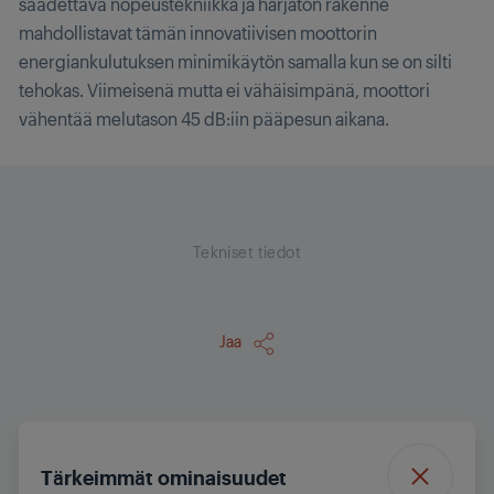
säädettävä nopeustekniikka ja harjaton rakenne
mahdollistavat tämän innovatiivisen moottorin
energiankulutuksen minimikäytön samalla kun se on silti
tehokas. Viimeisenä mutta ei vähäisimpänä, moottori
vähentää melutason 45 dB:iin pääpesun aikana.
Tekniset tiedot
Jaa
Tärkeimmät ominaisuudet