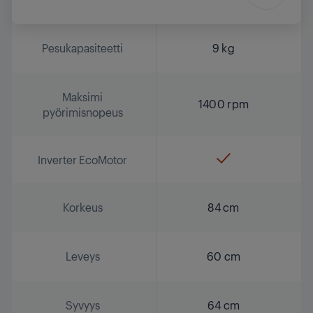
Pesukapasiteetti
9 kg
Maksimi
1400 rpm
pyörimisnopeus
Inverter EcoMotor
Korkeus
84 cm
Leveys
60 cm
Syvyys
64 cm