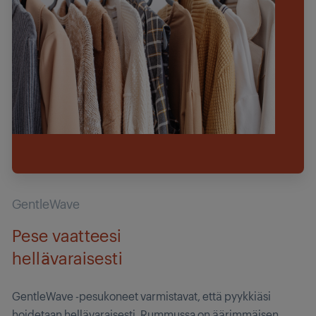
GentleWave
Pese vaatteesi
hellävaraisesti
GentleWave -pesukoneet varmistavat, että pyykkiäsi
hoidetaan hellävaraisesti. Rummussa on äärimmäisen