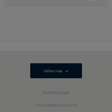
Programme 13
Stain Care
Programme 14
Duvet / Down Wear
Programme 15
HygieneCare+
Programme 16
Downloadables
Valitse maa
Keittiötuotteet
Pyykinpesu ja kuivaus
Kylmälaitteet