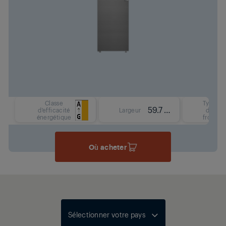
Classe
Type
59.7 cm
d'efficacité
Largeur
de
énergétique
froid
Où acheter
Sélectionner votre pays