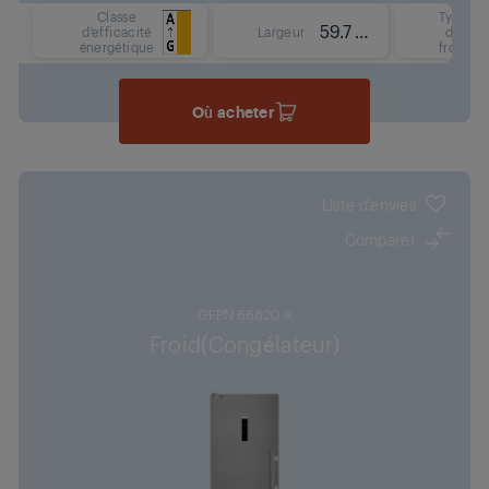
Classe
Type
59.7 cm
d'efficacité
Largeur
de
énergétique
froid
Où acheter
Liste d'envies
Comparer
GFPN 66820 X
Froid(Congélateur)