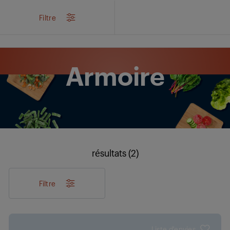
/
Produits
/
Cuisine
/
Froid
/
Congélateur
/
Armoire
Filtre
Armoire
résultats (2)
Filtre
Liste d'envies