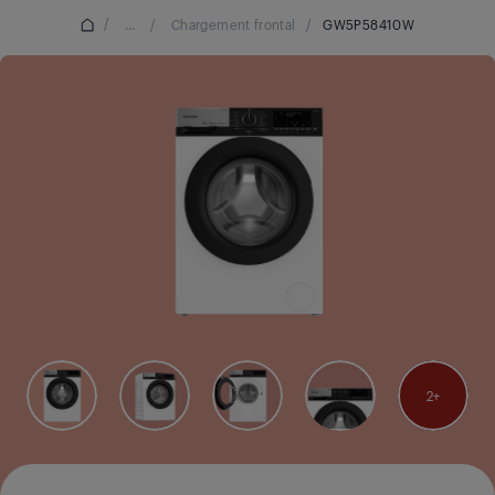
/
...
/
Chargement frontal
/
GW5P58410W
2