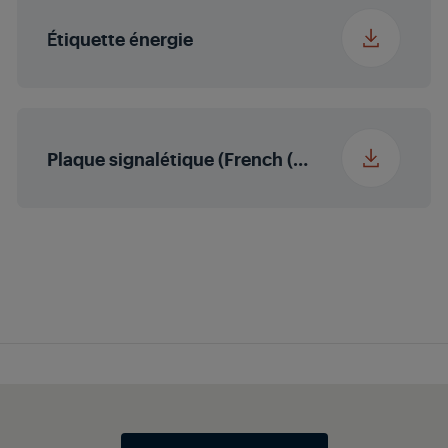
Programme 8
Essorage + Vidange
Étiquette énergie
Voltage
230 V
Programme 9
Rinçage
Fréquence
50 Hz
Programme 10
Textiles Foncés /
Plaque signalétique (French (France))
Jeans
Programme 11
Outdoor / Sport
Programme 12
StainCare
Programme 13
HygieneCare+
Programme 14
Doudoune