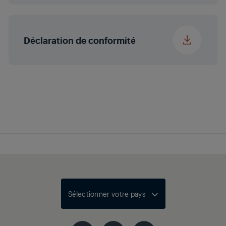
Couleur du produit
Noir
Déclaration de conformité
Piles
6 x 1.5 V (R14 / UM2 /
C)
Antenne FM
telescopic antenna
Sélectionner votre pays