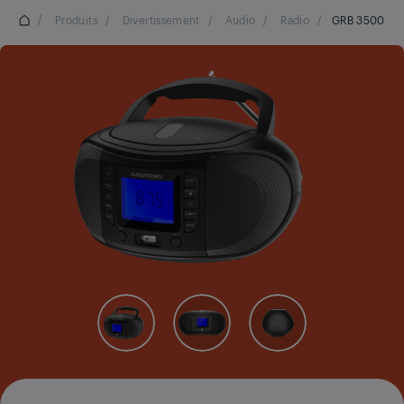
/
Produits
/
Divertissement
/
Audio
/
Radio
/
GRB 3500