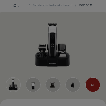
/
...
/
Set de soin barbe et cheveux
/
MGK 6841
6