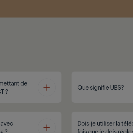
rmettant de
Que signifie UBS?
T ?
i avec
Dois-je utiliser la t
a ?
fois que je dois régle