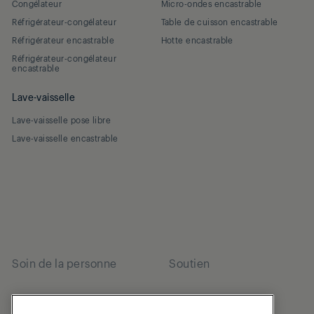
Congélateur
Micro-ondes encastrable
Réfrigérateur-congélateur
Table de cuisson encastrable
Réfrigérateur encastrable
Hotte encastrable
Réfrigérateur-congélateur
encastrable
Lave-vaisselle
Lave-vaisselle pose libre
Lave-vaisselle encastrable
Soin de la personne
Soutien
Soin des cheveux
Soutien