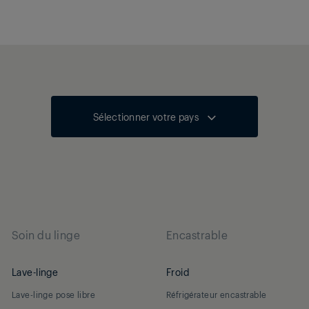
Sélectionner votre pays
Soin du linge
Encastrable
Lave-linge
Froid
Lave-linge pose libre
Réfrigérateur encastrable