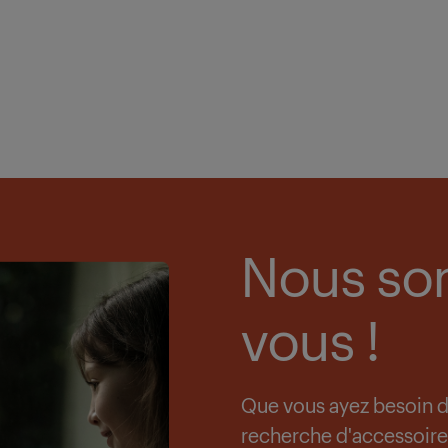
Nous so
vous !
Que vous ayez besoin de 
recherche d'accessoire