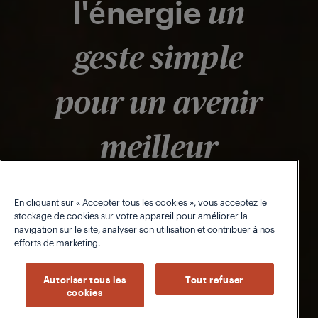
l'énergie
un
geste simple
pour un avenir
meilleur
En cliquant sur « Accepter tous les cookies », vous acceptez le
stockage de cookies sur votre appareil pour améliorer la
En savoir plus
navigation sur le site, analyser son utilisation et contribuer à nos
efforts de marketing.
Autoriser tous les
Tout refuser
cookies