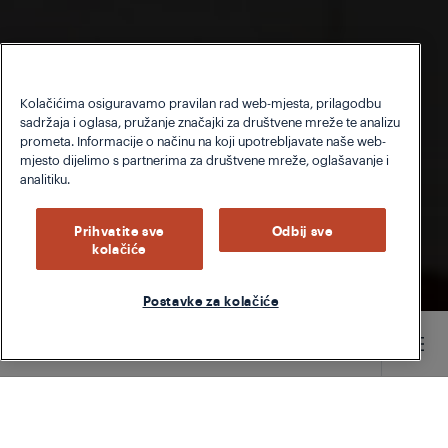
Kolačićima osiguravamo pravilan rad web-mjesta, prilagodbu
sadržaja i oglasa, pružanje značajki za društvene mreže te analizu
prometa. Informacije o načinu na koji upotrebljavate naše web-
mjesto dijelimo s partnerima za društvene mreže, oglašavanje i
analitiku.
Prihvatite sve
Odbij sve
kolačiće
Postavke za kolačiće
Main content starts here
Kako se godišnja doba mijenjaju i sve više vremena