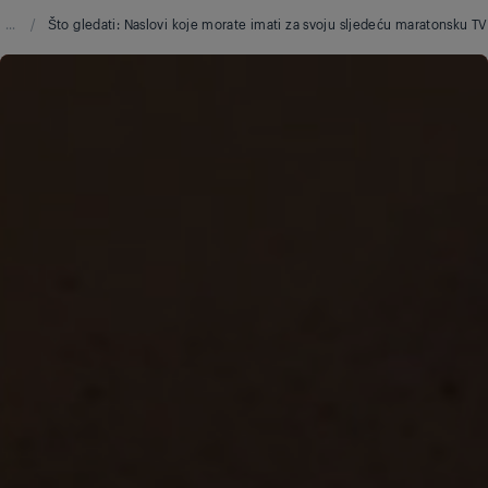
...
/
Što gledati: Naslovi koje morate imati za svoju sljedeću maratonsku TV