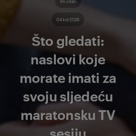
1m citati
04 kol 2026
Što gledati:
naslovi koje
morate imati za
svoju sljedeću
maratonsku TV
sesiju