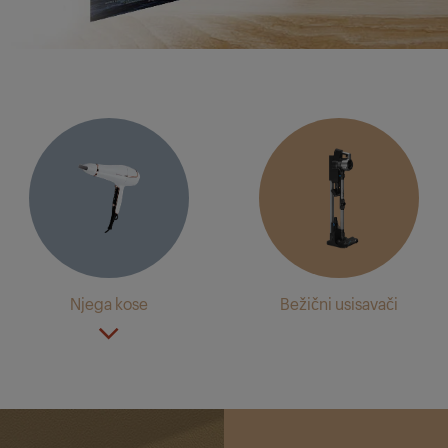
Njega kose
Bežični usisavači