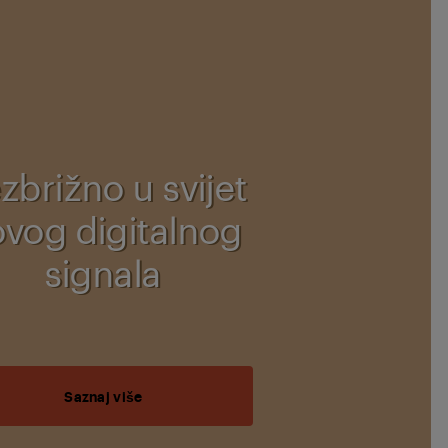
zbrižno u svijet
vog digitalnog
signala
Saznaj više