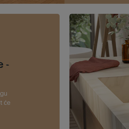
e -
egu
t će