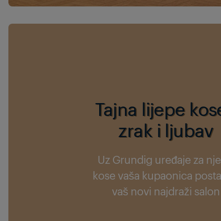
Tajna lijepe kos
zrak i ljubav
Uz Grundig uređaje za nj
kose vaša kupaonica posta
vaš novi najdraži salon