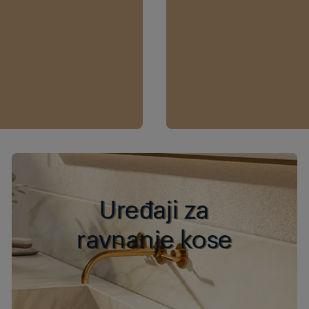
Uređaji za
ravnanje kose