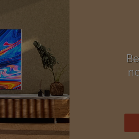
Be
no