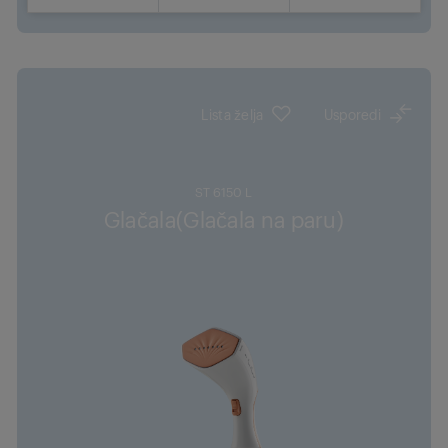
Gdje kupiti
Lista želja
Usporedi
ST 6150 L
Glačala(Glačala na paru)