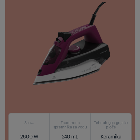
Sna...
Zapremina
Tehnologija grijaće
spremnika za vodu
ploče
2600 W
240 mL
Keramika