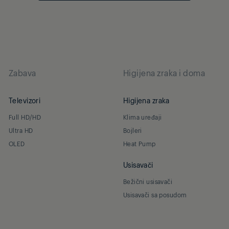
Zabava
Higijena zraka i doma
Televizori
Higijena zraka
Full HD/HD
Klima uređaji
Ultra HD
Bojleri
OLED
Heat Pump
Usisavači
Bežični usisavači
Usisavači sa posudom