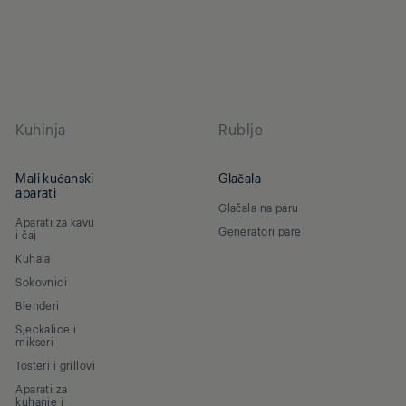
Kuhinja
Rublje
Mali kućanski
Glačala
aparati
Glačala na paru
Aparati za kavu
Generatori pare
i čaj
Kuhala
Sokovnici
Blenderi
Sjeckalice i
mikseri
Tosteri i grillovi
Aparati za
kuhanje i