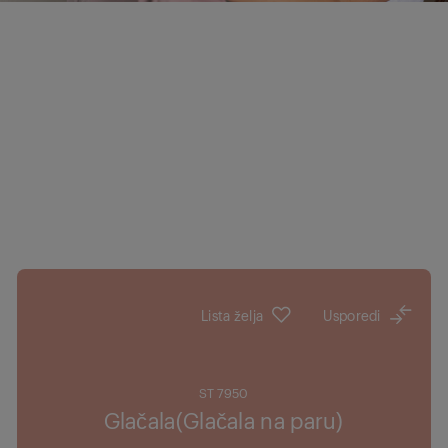
Lista želja
Usporedi
ST 7950
Glačala(Glačala na paru)