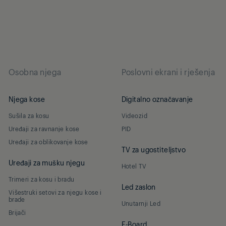
Osobna njega
Poslovni ekrani i rješenja
Njega kose
Digitalno označavanje
Sušila za kosu
Videozid
Uređaji za ravnanje kose
PID
Uređaji za oblikovanje kose
TV za ugostiteljstvo
Uređaji za mušku njegu
Hotel TV
Trimeri za kosu i bradu
Led zaslon
Višestruki setovi za njegu kose i
brade
Unutarnji Led
Brijači
E-Board