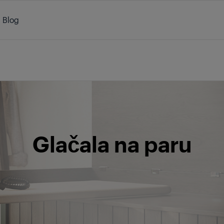
Blog
/
Proizvodi
/
Rublje
/
Glačala
/
Glačala na paru
Glačala na paru