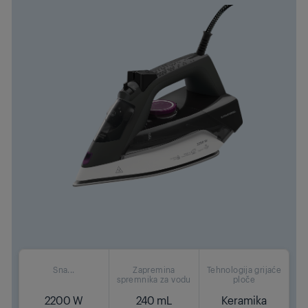
Sna...
Zapremina
Tehnologija grijaće
spremnika za vodu
ploče
2200 W
240 mL
Keramika