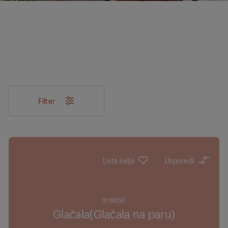
Filter
Lista želja
Usporedi
SI 6850
Glačala(Glačala na paru)