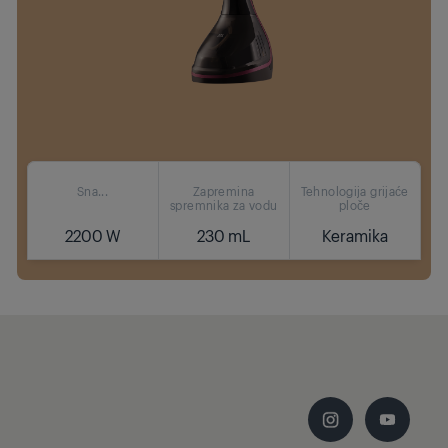
Sna...
Zapremina
Tehnologija grijaće
spremnika za vodu
ploče
2200 W
230 mL
Keramika
Gdje kupiti