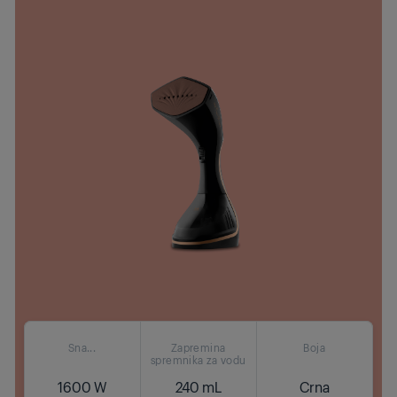
Sna...
Zapremina
Boja
spremnika za vodu
1600 W
240 mL
Crna