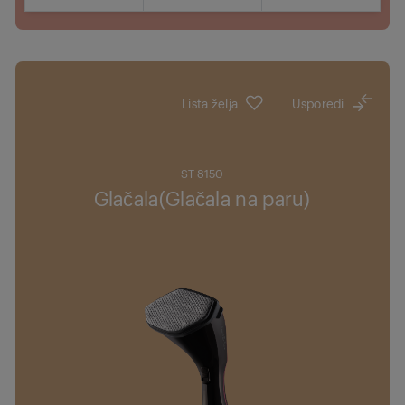
Gdje kupiti
Lista želja
Usporedi
ST 8150
Glačala(Glačala na paru)