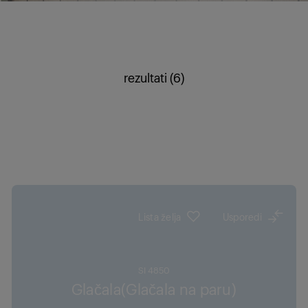
rezultati (6)
Lista želja
Usporedi
SI 4850
Glačala(Glačala na paru)