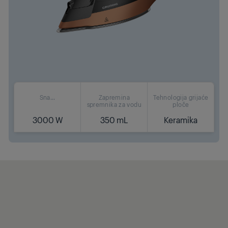
Sna...
Zapremina
Tehnologija grijaće
spremnika za vodu
ploče
3000 W
350 mL
Keramika
Gdje kupiti