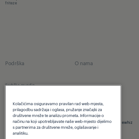
friteze
Podrška
O nama
Podrška grundig
Beko Corporate
Kolačićima osiguravamo pravilan rad web-mjesta,
prilagodbu sadržaja i oglasa, pružanje značajki za
društvene mreže te analizu prometa. Informacije o
načinu na koji upotrebljavate naše web-mjesto dijelimo
© 2026 Grundig
Privatnosti
Pravila o kolačićima
Homewhiz
s partnerima za društvene mreže, oglašavanje i
analitiku.