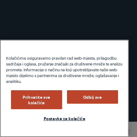
Kolačićima osiguravamo pravilan rad web-mjesta, prilagodbu
sadržaja i oglasa, pružanje značajki za društvene mreže te analizu
prometa. Informacije o načinu na koji upotrebljavate naše web-
mjesto dijelimo s partnerima za društvene mreže, oglašavanje i
analitiku.
Prihvatite sve
Odbij sve
kolačiće
Postavke za kolačiće
/
...
/
Videozapisi s uputama za perilicu posuđa