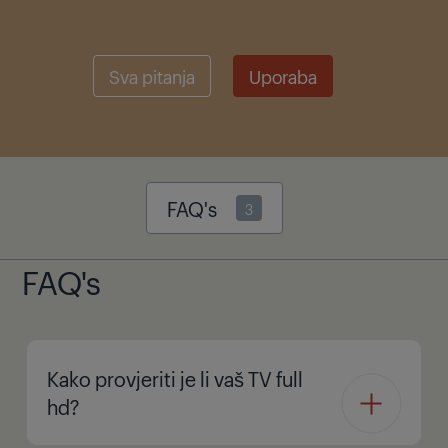
Sva pitanja
Uporaba
FAQ's
3
FAQ's
Kako provjeriti je li vaš TV full
hd?