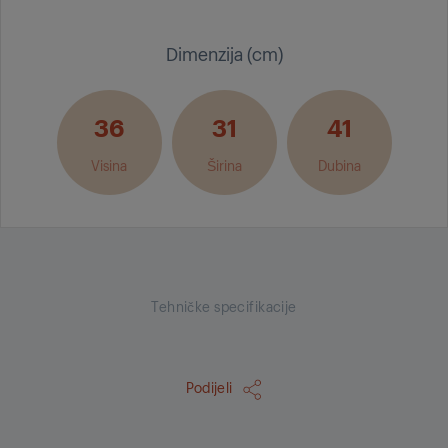
Dimenzija (cm)
36
31
41
Visina
Širina
Dubina
Tehničke specifikacije
Podijeli