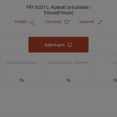
FRY 6321 L: Aparati za kuhanje i
friteze(Friteze)
Podijeli
Lista želja
Usporedi
Gdje kupiti
Podešavanje topline
Odvojiva košara i spremnik
Tim
Da
Da
D