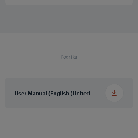
Snaga
1500 W
Podešavanje topline
Kapacitet posude
4.7
Timer
Podrška
Materijal unutarnje
Neljepljivi premaz
posude
Odvojiva košara i
spremnik
User Manual (English (United States))
Pribor periv u perilici
posuđa