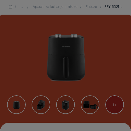
/
...
/
Aparati za kuhanje i friteze
/
Friteze
/
FRY 6321 L
1