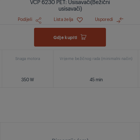
VCP 6230 PET: Usisavači(Bežični
usisavači)
Podijeli
Lista želja
Usporedi
Gdje kupiti
Snaga motora
Vrijeme bežičnog rada (minimalni način)
350 W
45 min