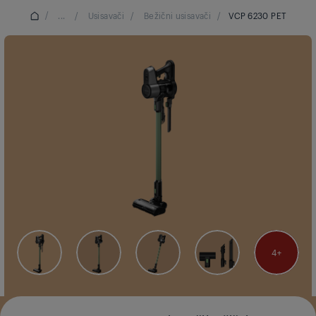
/
...
/
Usisavači
/
Bežični usisavači
/
VCP 6230 PET
4