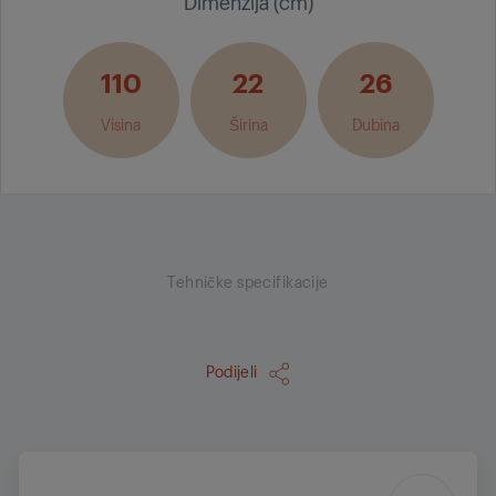
Dimenzija (cm)
110
22
26
Visina
Širina
Dubina
Tehničke specifikacije
Podijeli