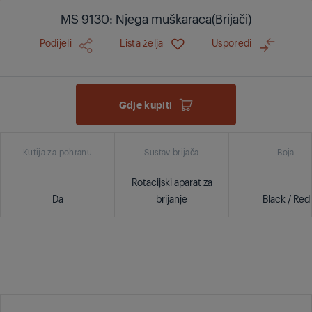
MS 9130: Njega muškaraca(Brijači)
Podijeli
Lista želja
Usporedi
Gdje kupiti
Kutija za pohranu
Sustav brijača
Boja
Rotacijski aparat za
Da
brijanje
Black / Red