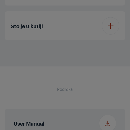
Širina pakiranja
17 cm
Boja
Black / Red
Dubina pakiranja
7.5 cm
Što je u kutiji
Težina pakiranja
0.52 kg
Adapter za punjenje
Visina
6 cm
Kutija za pohranu
Širina
6 cm
Podrška
Dubina
17 cm
Težina
0.23 kg
User Manual