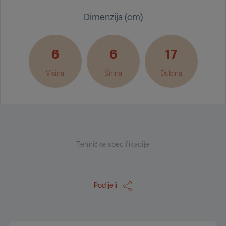
Dimenzija (cm)
6
6
17
Visina
Širina
Dubina
Tehničke specifikacije
Podijeli