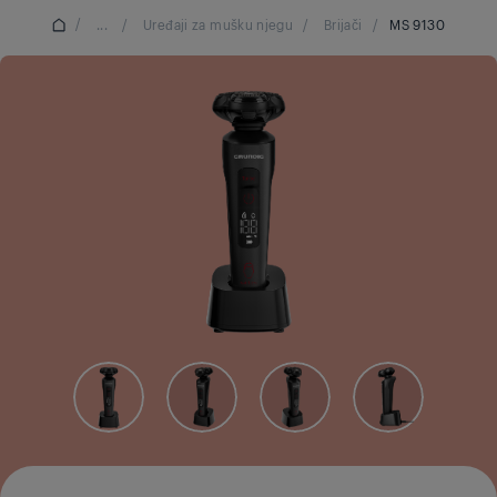
/
...
/
Uređaji za mušku njegu
/
Brijači
/
MS 9130