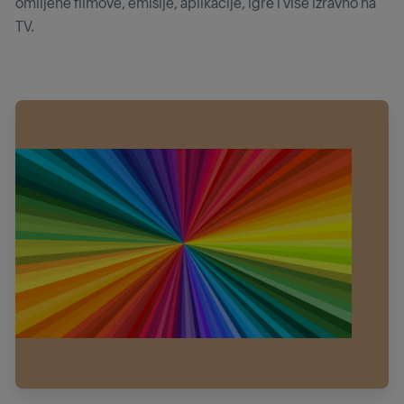
omiljene filmove, emisije, aplikacije, igre i više izravno na
TV.