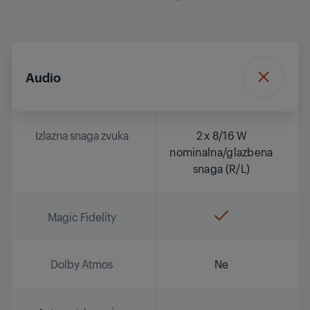
Audio
Izlazna snaga zvuka
2 x 8/16 W
nominalna/glazbena
snaga (R/L)
Magic Fidelity
Dolby Atmos
Ne