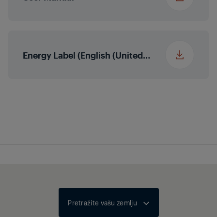
Izlazna snaga zvuka
2 x 8/16 W
nominalna/glazbena
Energy Label (English (United States))
snaga (R/L)
Automatska razina
glasnoće
Dolby Atmos
Ne
HEVC/H.265
Bluetooth
Pretražite vašu zemlju