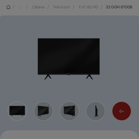
/
...
/
Zabava
/
Televizori
/
Full HD/HD
/
32 GGH 6700B
6