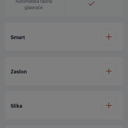
Automatska razina
glasnoće
Smart
Operacijski sustav
Android
Zaslon
Veličina zaslona
32"/80 cm
Slika
Rezolucija
HDR