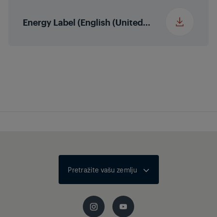
Izlazna snaga zvuka
2 x 8/16 W
nominalna/glazbena
Energy Label (English (United States))
snaga (R/L)
Automatska razina
glasnoće
Dolby Atmos
Ne
HEVC/H.265
Bluetooth
Ne
Pretražite vašu zemlju