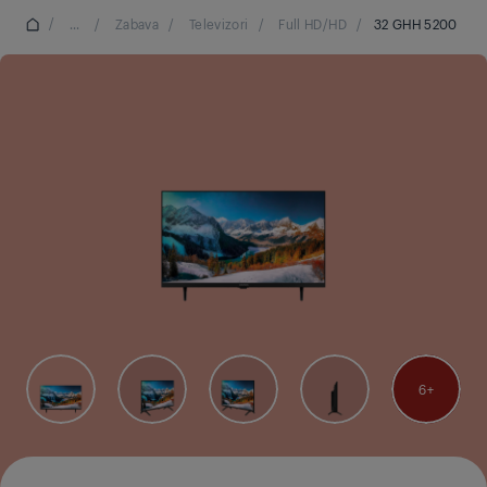
/
...
/
Zabava
/
Televizori
/
Full HD/HD
/
32 GHH 5200
6