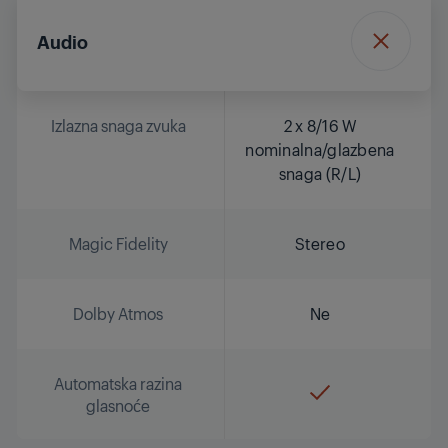
Audio
Izlazna snaga zvuka
2 x 8/16 W
nominalna/glazbena
snaga (R/L)
Magic Fidelity
Stereo
Dolby Atmos
Ne
Automatska razina
glasnoće