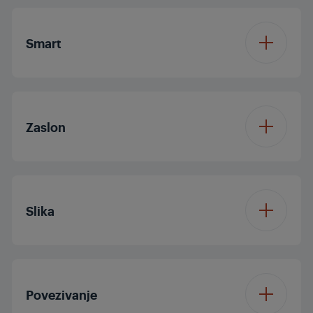
Smart
Operacijski sustav
Basic DTV-2
Zaslon
Veličina zaslona
32"/80 cm
Slika
Rezolucija
HDR
Procesor
Single Core
Ploča zaslona
LED TV
Povezivanje