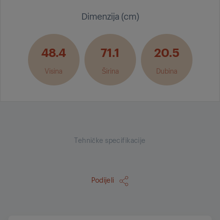
Dimenzija (cm)
48.4
71.1
20.5
Visina
Širina
Dubina
Tehničke specifikacije
Podijeli