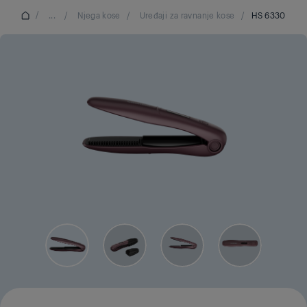
/
...
/
Njega kose
/
Uređaji za ravnanje kose
/
HS 6330