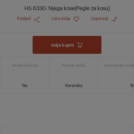
HS 6330: Njega kose(Pegle za kosu)
Podijeli
Lista želja
Usporedi
Gdje kupiti
Ionska funkcija
Premaz ploče
Automatsko pode
Ne
Keramika
N