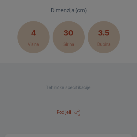
Dimenzija (cm)
4
30
3.5
Visina
Širina
Dubina
Tehničke specifikacije
Podijeli