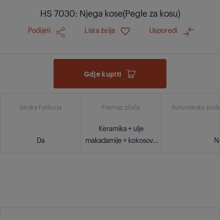
HS 7030: Njega kose(Pegle za kosu)
Podijeli
Lista želja
Usporedi
Gdje kupiti
Ionska funkcija
Premaz ploče
Automatsko pode
Keramika + ulje
Da
makadamije + kokosovo
N
ulje