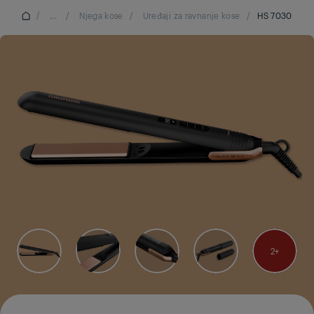
/
...
/
Njega kose
/
Uređaji za ravnanje kose
/
HS 7030
2