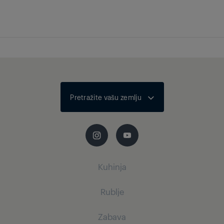
Težina
0.5 kg
Pretražite vašu zemlju
Kuhinja
Rublje
Mali kućanski aparati
Zabava
Aparati za kavu i čaj
Glačala