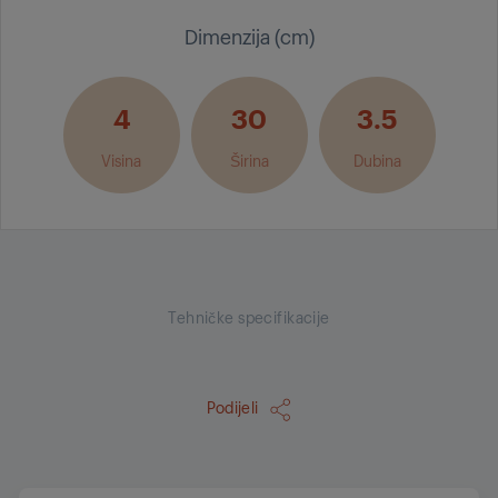
Dimenzija (cm)
4
30
3.5
Visina
Širina
Dubina
Tehničke specifikacije
Podijeli