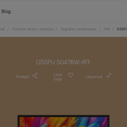
Blog
odi
/
Poslovni ekrani i rješenja
/
Digitalno označavanje
/
PID
/
G55PU
G55PU 5047BW-IRT:
Lista
Podijeli
Usporedi
želja