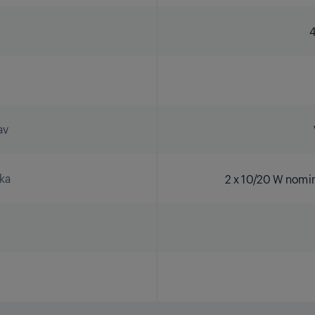
av
uka
2 x 10/20 W nomi