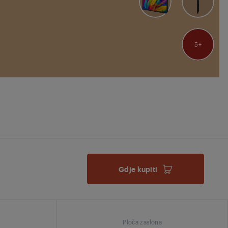
5
Gdje kupiti
Ploča zaslona