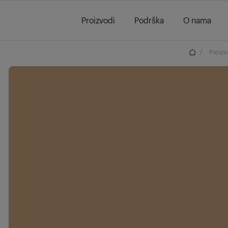
Main content starts here
Proizvodi
Podrška
O nama
/
Proizv