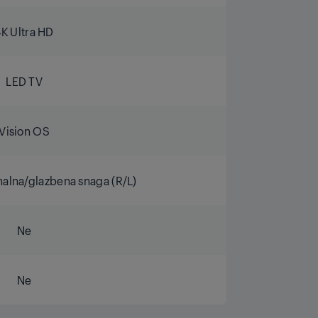
4K Ultra HD
LED TV
Vision OS
nalna/glazbena snaga (R/L)
Ne
Ne