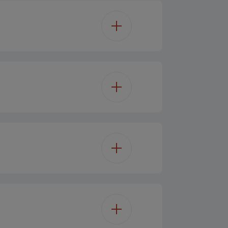
55"/139 cm
4K Ultra HD
Quad Core
LED TV
50
nalna/glazbena snaga (R/L)
Ne
Stereo