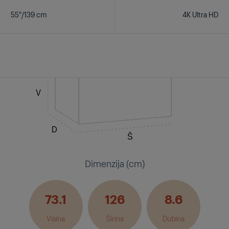
55"/139 cm
4K Ultra HD
V
D
Š
Dimenzija (cm)
73.1
126
8.6
Visina
Širina
Dubina