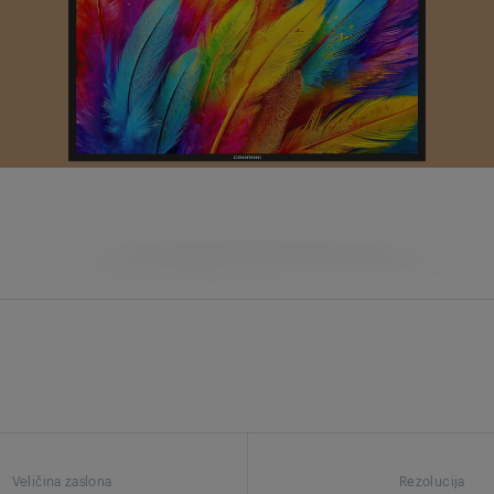
Veličina zaslona
Rezolucija