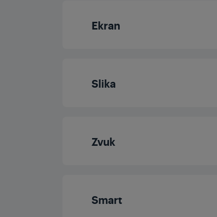
Ekran
Veličina zaslon
Slika
Rezolucija
Procesor
Ploča zaslona
Zvuk
Dolby Digital
Frekvencija panela
Izlazna snaga zv
Dolby Vision
Smart
Magic Fidelity