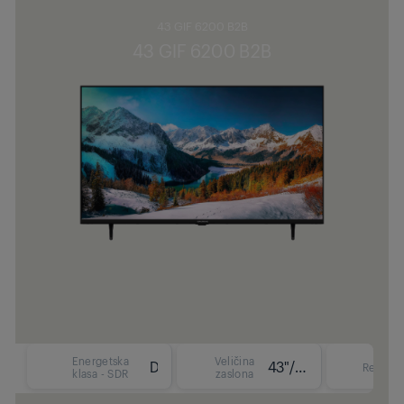
43 GIF 6200 B2B
43 GIF 6200 B2B
Energetska
Veličina
D
43"/108 cm
Rezoluc
klasa - SDR
zaslona