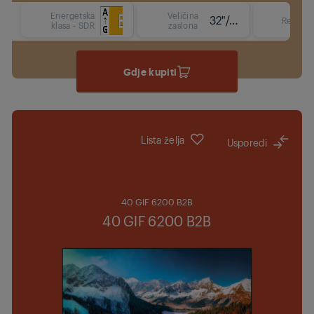
Energetska
Veličina
32"/80 cm
Rezoluc
klasa - SDR
zaslona
Gdje kupiti
Lista želja
Usporedi
40 GIF 6200 B2B
40 GIF 6200 B2B