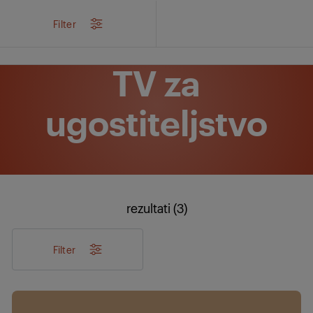
/
Proizvodi
/
Poslovni ekrani i rješenja
/
TV za ugostiteljstvo
Filter
TV za
ugostiteljstvo
rezultati (3)
Filter