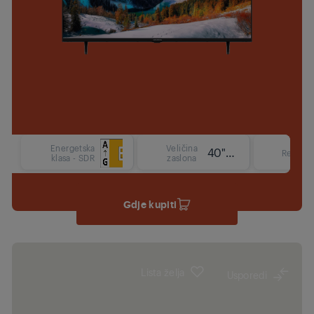
Energetska
Veličina
40"/100 cm
Rezoluc
klasa - SDR
zaslona
Gdje kupiti
Lista želja
Usporedi