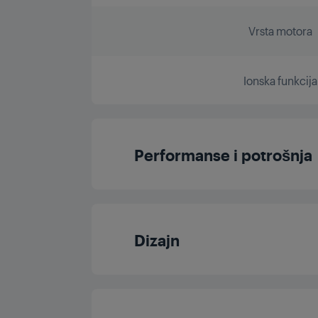
Vrsta motora
Ionska funkcija
Performanse i potrošnja
Cool Shot
Dizajn
Turbo funkcija
Petlja za vješan
Cool Touch mlaznica za o