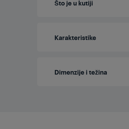
Što je u kutiji
Odvojiva rešetka za do
Koncentrator
Kabel koji se uvla
Karakteristike
Difuzor
Sklopiva ručka
Podešavanja brz
Kutija za pohra
Dimenzije i težina
Boja
Podešavanja topl
Duljina kabela
Visina pakiranj
Premaz za roštil
Širina pakiranj
Zaslon