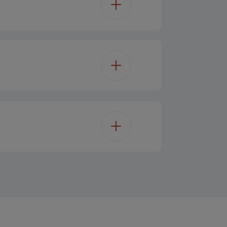
Ne
2
Ne
 / Rozo zlatna
3
2
305 cm
makadamije+kokosovo ulje
245 cm
Ne