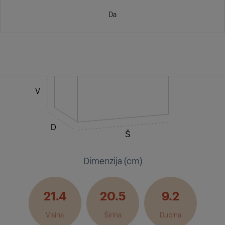
Da
V
D
Š
Dimenzija (cm)
21.4
20.5
9.2
Visina
Širina
Dubina