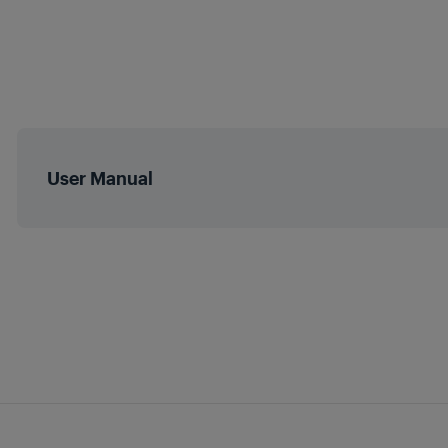
Dubina pakiranj
Kontrola na dod
Težina pakiranj
Visina
User Manual
Širina
Dubina
Težina