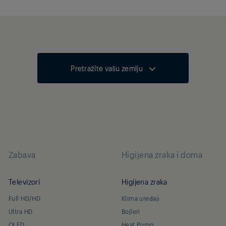
Pretražite vašu zemlju
Zabava
Higijena zraka i doma
Televizori
Higijena zraka
Full HD/HD
Klima uređaji
Ultra HD
Bojleri
OLED
Heat Pump