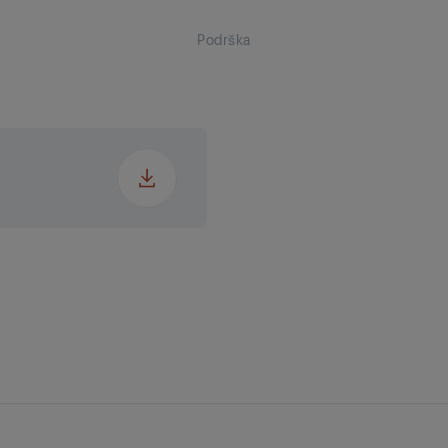
a
Podrška
ir
a