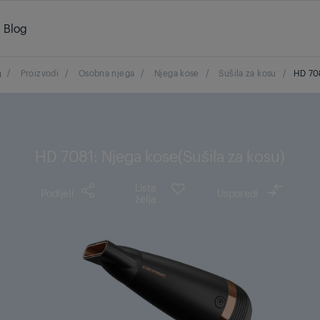
Blog
/
Proizvodi
/
Osobna njega
/
Njega kose
/
Sušila za kosu
/
HD 70
HD 7081: Njega kose(Sušila za kosu)
Lista
Podijeli
Usporedi
želja