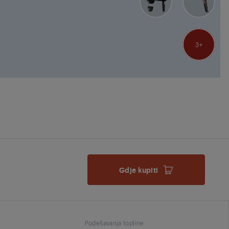
3
Gdje kupiti
Podešavanja topline