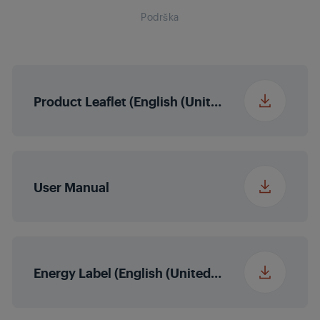
Podrška
Micro Dimming
MEMC
Ne
Product Leaflet (English (United States))
Obogaćivanje više
Ne
boja
User Manual
Magic Fidelity
Izlazna snaga zvuka
2 x 10/20 W
nominalna/glazbena
snaga (R/L)
Energy Label (English (United States))