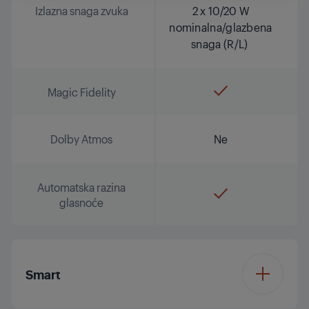
Izlazna snaga zvuka
2 x 10/20 W
nominalna/glazbena
snaga (R/L)
Magic Fidelity
Dolby Atmos
Ne
Automatska razina
glasnoće
Smart