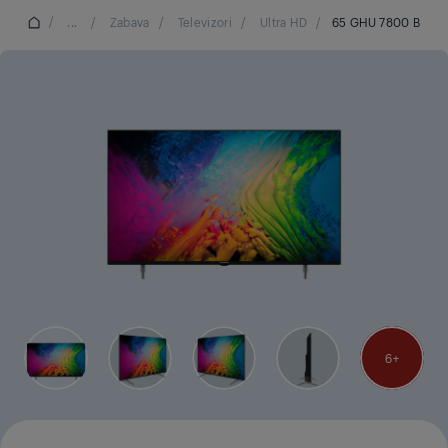
/
...
/
Zabava
/
Televizori
/
Ultra HD
/
65 GHU 7800 B
6