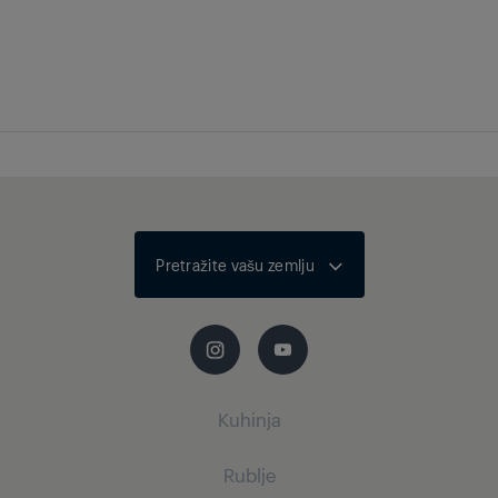
Automatska razina
glasnoće
Dolby Atmos
Ne
HEVC/H.265
Bluetooth
Pretražite vašu zemlju
Kuhinja
Rublje
Mali kućanski aparati