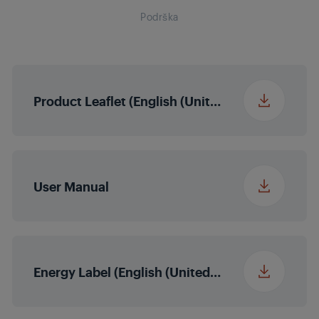
Podrška
Micro Dimming
MEMC
Ne
Product Leaflet (English (United States))
Obogaćivanje više
Ne
boja
User Manual
Magic Fidelity
Izlazna snaga zvuka
2 x 10/20 W
nominalna/glazbena
snaga (R/L)
Energy Label (English (United States))