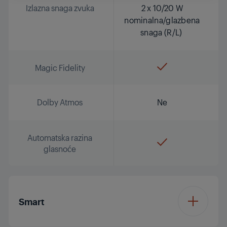
Izlazna snaga zvuka
2 x 10/20 W
nominalna/glazbena
snaga (R/L)
Magic Fidelity
Dolby Atmos
Ne
Automatska razina
glasnoće
Smart