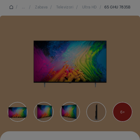
/
...
/
Zabava
/
Televizori
/
Ultra HD
/
65 GHU 7835B
6