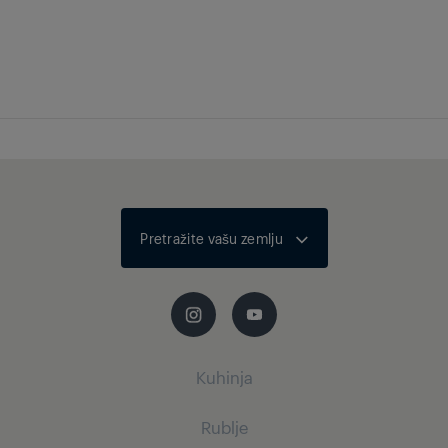
Automatska razina
glasnoće
Dolby Atmos
Ne
HEVC/H.265
Bluetooth
Pretražite vašu zemlju
Kuhinja
Rublje
Mali kućanski aparati