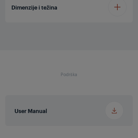
Dimenzije i težina
Visina pakiranja
4 cm
Širina pakiranja
32.1 cm
Podrška
Dubina pakiranja
4 cm
Težina pakiranja
0.98 kg
User Manual
Visina
5.8 cm