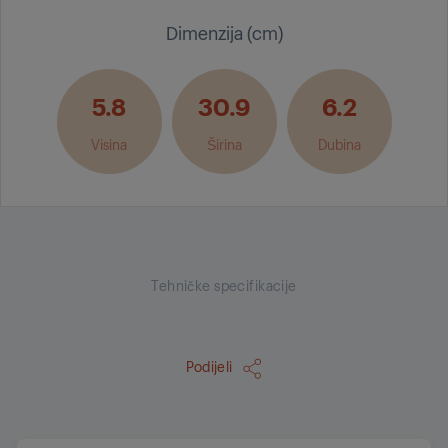
Dimenzija (cm)
5.8
30.9
6.2
Visina
Širina
Dubina
Tehničke specifikacije
Podijeli