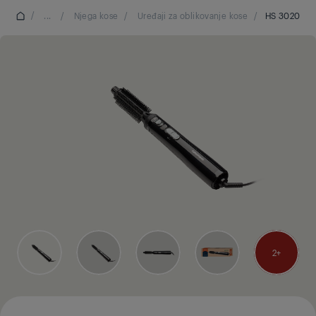
/
...
/
Njega kose
/
Uređaji za oblikovanje kose
/
HS 3020
2