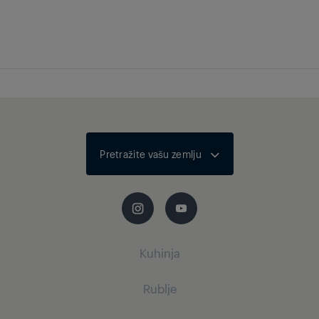
Širina
30.9 cm
Dubina
6.2 cm
Težina
0.37 kg
Pretražite vašu zemlju
Kuhinja
Rublje
Mali kućanski aparati