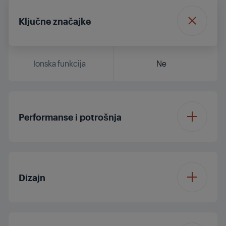
Ključne značajke
Ionska funkcija
Ne
Performanse i potrošnja
Duljina kabela
1.8 m
Dizajn
Snaga
400 W
Rotacijski kabel