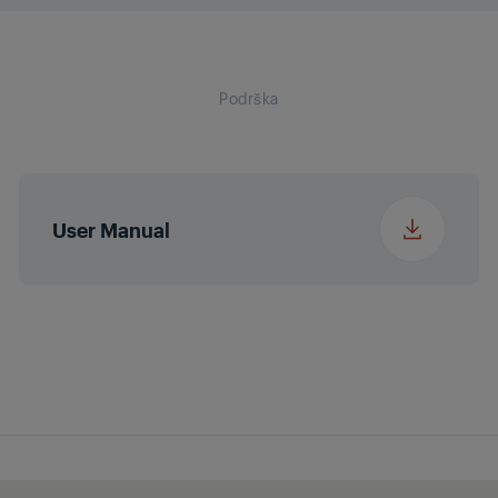
Širina pakiranja
32.6 cm
Podrška
Dubina pakiranja
6 cm
Težina pakiranja
0.84 kg
User Manual
Visina
6 cm
Širina
21.5 cm
Dubina
5.4 cm
Težina
0.51 kg