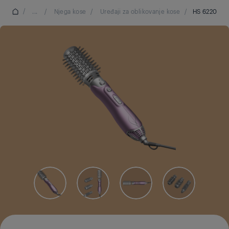
/
...
/
Njega kose
/
Uređaji za oblikovanje kose
/
HS 6220