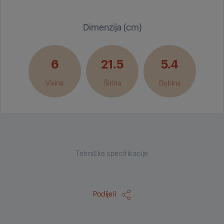
Dimenzija (cm)
6
21.5
5.4
Visina
Širina
Dubina
Tehničke specifikacije
Podijeli