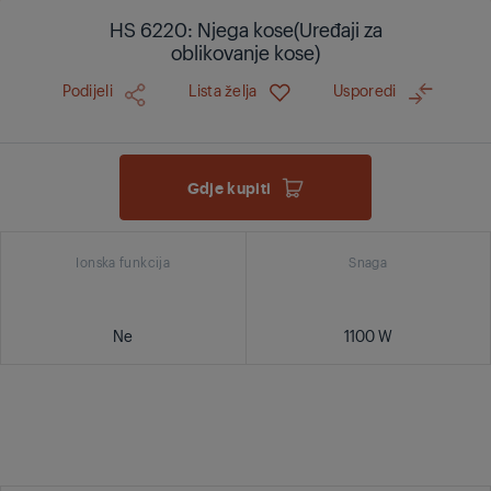
HS 6220: Njega kose(Uređaji za
oblikovanje kose)
Podijeli
Lista želja
Usporedi
Gdje kupiti
Ionska funkcija
Snaga
Ne
1100 W