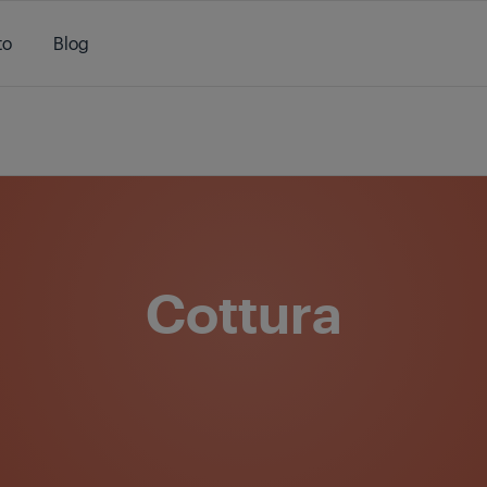
to
Blog
/
Prodotti
/
Cucina
/
Cottura
Cottura