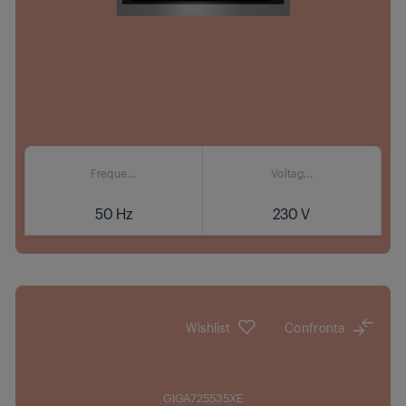
Freque...
Voltag...
50 Hz
230 V
Dove acquistare
Wishlist
Confronta
GIGA725535XE