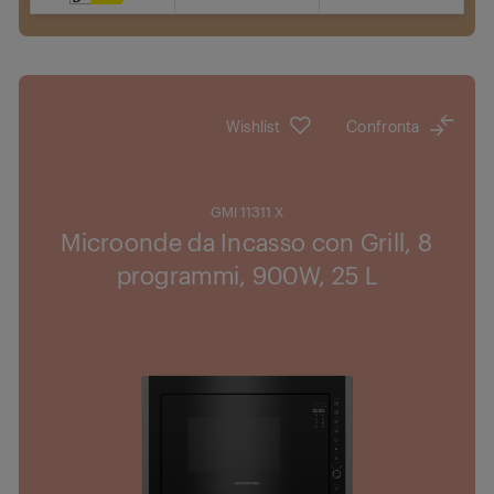
touch e
Dove acquistare
manopola
Halogen Interior Illumination: More energy
efficient and brighter interior lighting
Wishlist
Confronta
GMI 11311 X
Microonde da Incasso con Grill, 8
programmi, 900W, 25 L