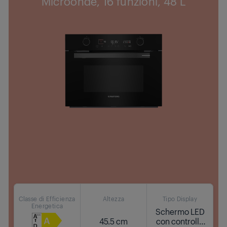
Microonde, 16 funzioni, 48 L
Classe di Efficienza
Altezza
Tipo Display
Energetica
Schermo LED
45.5 cm
con controllo