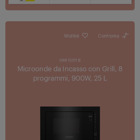
touch e
Dove acquistare
manopola
Halogen Interior Illumination: More energy
efficient and brighter interior lighting
Wishlist
Confronta
GMI 12311 B
Microonde da Incasso con Grill, 8
programmi, 900W, 25 L