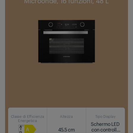
Microonde, 16 funzioni, 48 L
Classe di Efficienza
Altezza
Tipo Display
Energetica
Schermo LED
45.5 cm
con controllo