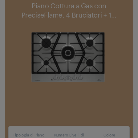
Piano Cottura a Gas con
PreciseFlame, 4 Bruciatori + 1
…
Tipologia di Piano
Numero Livelli di
Colore