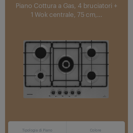
Piano Cottura a Gas, 4 bruciatori +
1 Wok centrale, 75 cm,
…
Tipologia di Piano
Colore