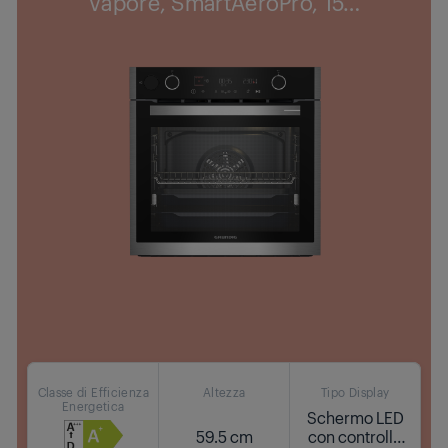
Vapore, SmartAeroPro, 15
…
Classe di Efficienza
Altezza
Tipo Display
Energetica
Schermo LED
59.5 cm
con controllo