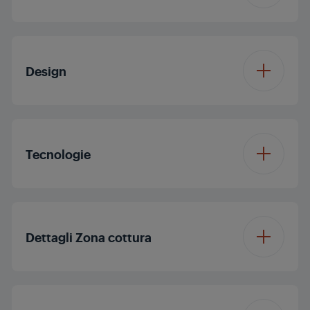
Controllo Vocale
Funzione -
Design
Design del Bruciatore
Vetro
Tecnologie
Colore
Nero
Tipologia di Piano
Gas
Tipo di Griglie
Griglie in Ghisa
Dettagli Zona cottura
Tipologia di Gas
NG
Installato
Configurazione dei
4 Bruciatori a Gas + 1