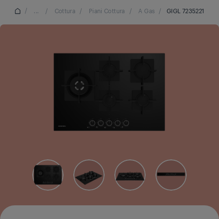
/
...
/
Cottura
/
Piani Cottura
/
A Gas
/
GIGL 7235221