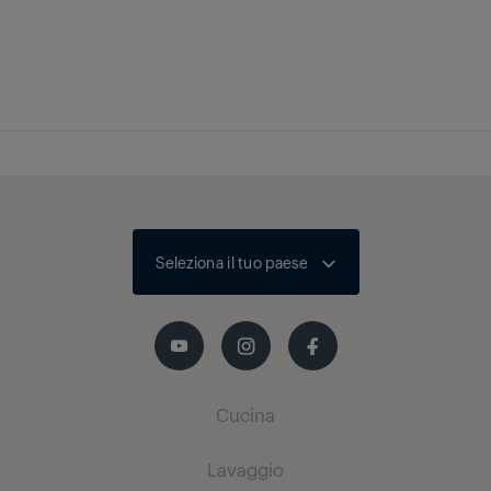
Dimensioni della
Cottura
Nicchia (A×L×P) (mm)
hX560X49zione
Seleziona il tuo paese
Cucina
Lavaggio
Refrigerazione