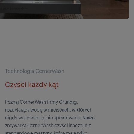
Technologia CornerWash
Czyści każdy kąt
Poznaj CornerWash firmy Grundig,
rozpylający wodę w miejscach, w których
nigdy wcześniej jej nie spryskiwano. Nasza
zmywarka CornerWash czyści inaczej niż
standardowe maszyny, które mają tylko