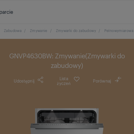
parcie
Zabudowa
/
Zmywanie
/
Zmywarki do zabudowy
/
Pełnowymiarowa
GNVP4630BW: Zmywanie(Zmywarki do
zabudowy)
Lista
Udostępnij
Porównaj
życzeń