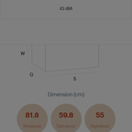
43 dBA
W
G
S
Dimension (cm)
81.8
59.8
55
Wysokość
Szerokość
Głębokość