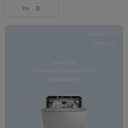
Filtr
Lista życzeń
Porównaj
GNVP4631DW
Zmywanie(Zmywarki do
zabudowy)