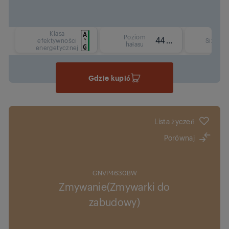
Klasa
Poziom
44 dBA
F
efektywności
Size
hałasu
energetycznej
Gdzie kupić
Lista życzeń
Porównaj
GNVP4630BW
Zmywanie(Zmywarki do
zabudowy)