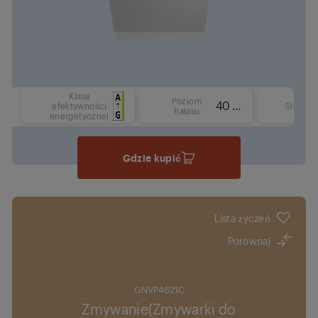
Klasa
Poziom
40 dBA
F
efektywności
Size
hałasu
energetycznej
Gdzie kupić
Lista życzeń
Porównaj
GNVP4621C
Zmywanie(Zmywarki do