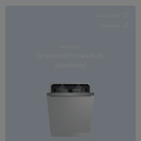
Lista życzeń
Porównaj
GNVP4611C
Zmywanie(Zmywarki do
zabudowy)