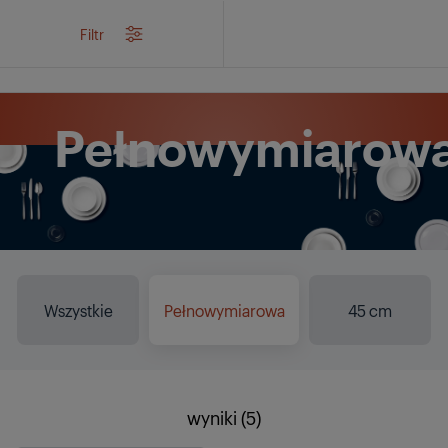
/
...
/
Zmywarki do zabudowy
/
Pełnowymiarowa
Filtr
Pełnowymiarow
Wszystkie
Pełnowymiarowa
45 cm
wyniki (5)