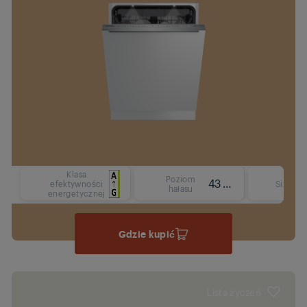
Klasa
Poziom
43 dBA
F
efektywności
Size
hałasu
energetycznej
Gdzie kupić
Lista życzeń