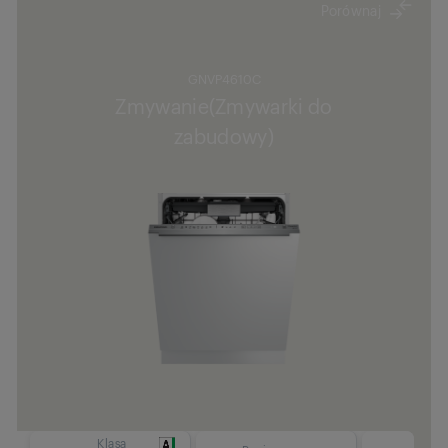
Porównaj
GNVP4610C
Zmywanie(Zmywarki do
zabudowy)
Klasa