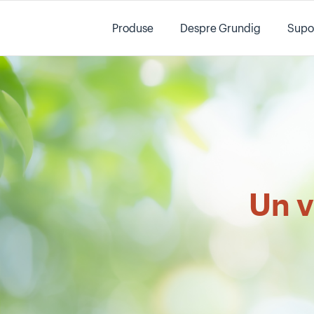
Main content starts here
Produse
Despre Grundig
Supo
Un v