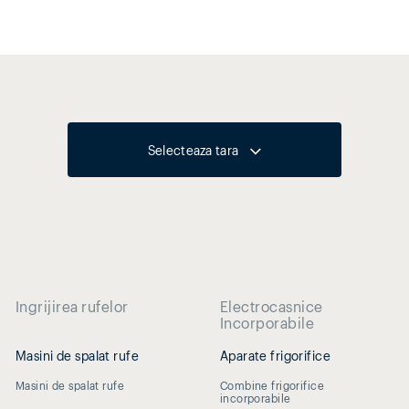
Selecteaza tara
Ingrijirea rufelor
Electrocasnice
Incorporabile
Masini de spalat rufe
Aparate frigorifice
Masini de spalat rufe
Combine frigorifice
incorporabile