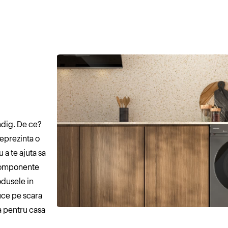
ndig. De ce?
reprezinta o
 a te ajuta sa
 componente
odusele in
duce pe scara
la pentru casa