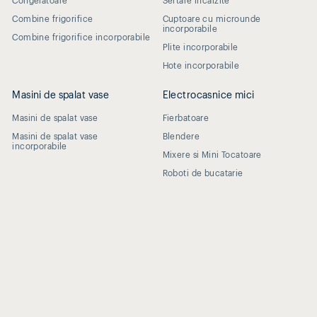
Congelatoare
Sertare incalzite
Combine frigorifice
Cuptoare cu microunde
incorporabile
Combine frigorifice incorporabile
Plite incorporabile
Hote incorporabile
Masini de spalat vase
Electrocasnice mici
Masini de spalat vase
Fierbatoare
Masini de spalat vase
Blendere
incorporabile
Mixere si Mini Tocatoare
Roboti de bucatarie