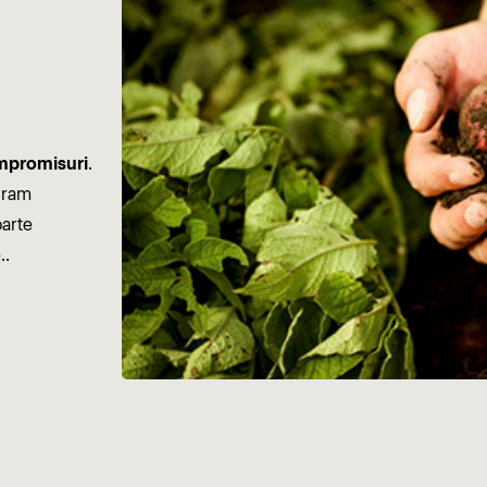
mpromisuri
.
uram
oarte
..