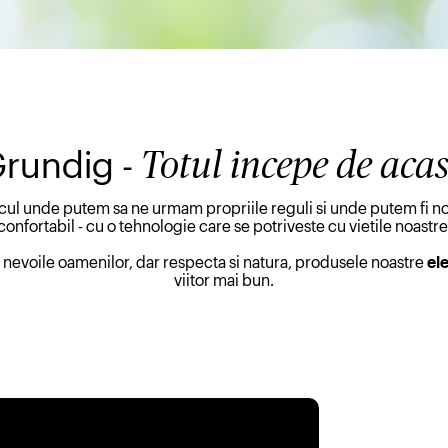
rundig -
Totul incepe de aca
locul unde putem sa ne urmam propriile reguli si unde putem fi no
confortabil - cu o tehnologie care se potriveste cu vietile noastre
e nevoile oamenilor, dar respecta si natura, produsele noastre
el
viitor mai bun.