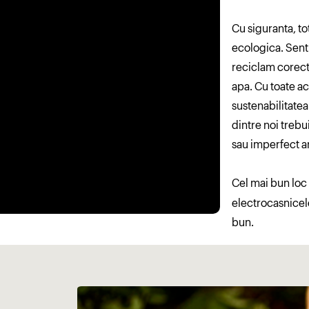
Cu siguranta, t
ecologica. Senti
reciclam corect
apa. Cu toate a
sustenabilitatea
dintre noi trebu
sau imperfect ar 
Cel mai bun loc
electrocasnicel
bun.