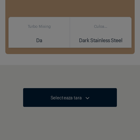
Turbo Mixing
Culoa...
Da
Dark Stainless Steel
Cumpara
Buton eliberare accesorii
Accesorii pentru framantat
Accesorii pentru mixat
Selecteaza tara