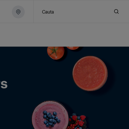
Cauta
are
s