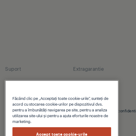
Suport
Extragarantie
Făcând clic pe „Acceptați toate cookie-urile”, sunteți de
acord cu stocarea cookie-urilor pe dispozitivul dvs.
pentru a îmbunătăți navigarea pe site, pentru a analiza
© 2026 Grundig
Protectia datelor personale
Politica de confident
utilizarea site-ului și pentru a ajuta eforturile noastre de
marketing.
Accept toate cookie-urile