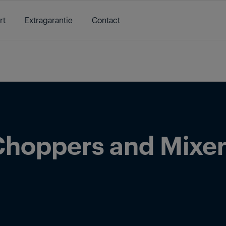
rt
Extragarantie
Contact
/
Produse
/
Bucatarie
/
Electrocasnice mici
/
Mixere si Mini Tocato
Choppers and Mixer