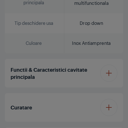
principala
multifunctionala
Tip deschidere usa
Drop down
Culoare
Inox Antiamprenta
Functii & Caracteristici cavitate
principala
Tip de cuptor cavitate
Gatire
principala
multifunctionala
Curatare
Numar de functii
9