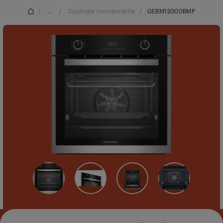
/
...
/
Cuptoare incorporabile
/
GEBM19300BMP