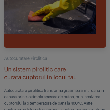
Autocuratare Pirolitica
Un sistem pirolitic care
curata cuptorul in locul tau
Autocuratare pirolitica transforma grasimea si murdaria in
cenusa printr-o simpla apasare de buton, prin incalzirea
cuptorului la o temperatura de pana la 480°C. Astfel,
pentru ca nu folosesti detergent, cuptorul se curata intr-un