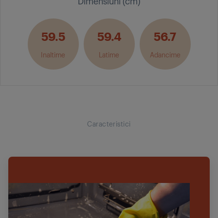
Dimensiuni (cm)
59.5
59.4
56.7
Inaltime
Latime
Adancime
Caracteristici