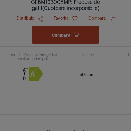
GEBM19300BMP: Produse de
gatit(Cuptoare incorporabile)
Distribuie
Favorite
Compara
Cumpara
Clasa de eficienta energetica
Inaltime
Ti
- cavitate principala
59.5 cm