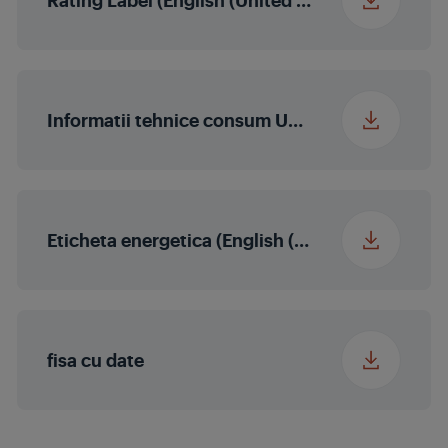
Dimenisune nisa
56x55x60
(L×A×I) (mm)
Informatii tehnice consum UE 2023-826
Eticheta energetica (English (United States))
fisa cu date