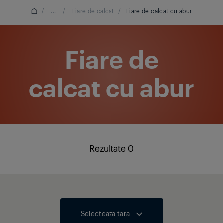
/
...
/
Fiare de calcat
/
Fiare de calcat cu abur
Fiare de
calcat cu abur
Rezultate 0
Selecteaza tara