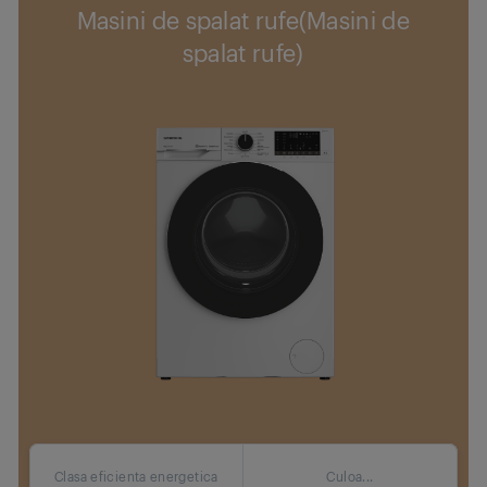
Masini de spalat rufe(Masini de
spalat rufe)
Clasa eficienta energetica
Culoa...