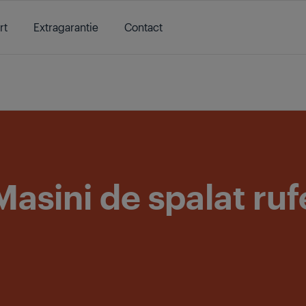
rt
Extragarantie
Contact
/
Ingrijirea rufelor
/
Masini de spalat rufe
/
Masini de spalat rufe
/
Mas
Masini de spalat ruf