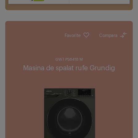
Cumpara
Motor Eco Inverter: Eficienta ridicata, zgomot
redus
Favorite
Compara
GW7 P58418 M
Masina de spalat rufe Grundig