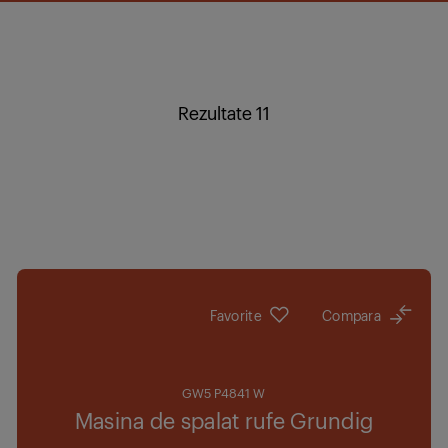
Rezultate 11
Favorite
Compara
GW5 P4841 W
Masina de spalat rufe Grundig