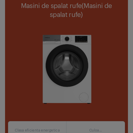
Masini de spalat rufe(Masini de
spalat rufe)
Clasa eficienta energetica
Culoa...