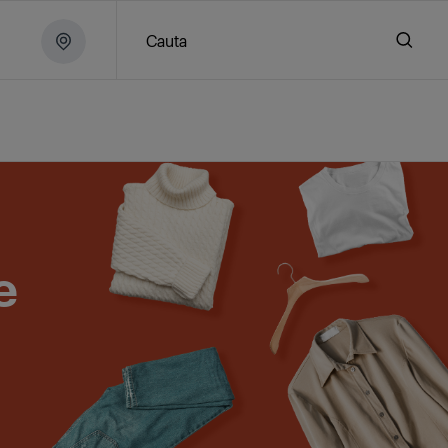
Cauta
ini de spalat rufe
e