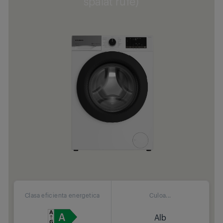
spalat rufe)
Clasa eficienta energetica
Culoa...
Alb