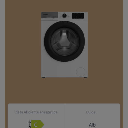
Clasa eficienta energetica
Culoa...
Alb