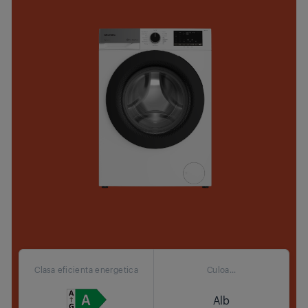
Clasa eficienta energetica
Culoa...
Alb