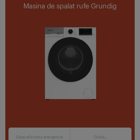
Masina de spalat rufe Grundig
Clasa eficienta energetica
Culoa...