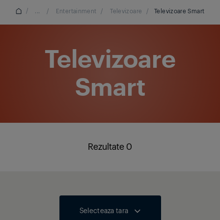
/
...
/
Entertainment
/
Televizoare
/
Televizoare Smart
Televizoare
Smart
Rezultate 0
Selecteaza tara