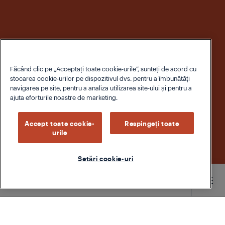
Făcând clic pe „Acceptați toate cookie-urile”, sunteți de acord cu
stocarea cookie-urilor pe dispozitivul dvs. pentru a îmbunătăți
navigarea pe site, pentru a analiza utilizarea site-ului și pentru a
ajuta eforturile noastre de marketing.
Accept toate cookie-
Respingeți toate
urile
Setări cookie-uri
Main content starts here