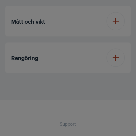
Bladmaterial
Rostfritt stål
Mått och vikt
Skålens material
Glas
Höjd
23.6 cm
Bägare med skala,
Plast
Rengöring
material
Bredd
5.7 cm
Spiralkabel
Löstagbara delar för
Djup
5.7 cm
enkel rengöring
Färg
Rostfritt stål
Vikt
2.88 kg
Support
Förpackningshöjd
42 cm