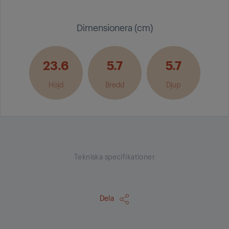
Dimensionera (cm)
23.6
5.7
5.7
Höjd
Bredd
Djup
Tekniska specifikationer
Dela