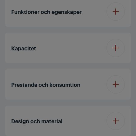
Funktioner och egenskaper
Turbo Blending
Kapacitet
Justerbara
6
hastighetsinställningar
Bägare med skala,
1000 mL
kapacitet
Prestanda och konsumtion
Spänning
220–240 V
Design och material
Frekvens
50–60 Hz