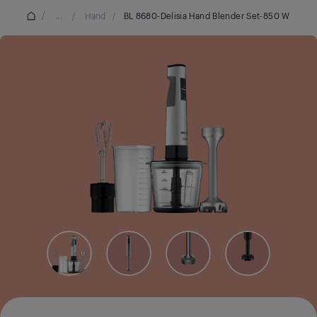
/
...
/
Hand
/
BL 8680-Delisia Hand Blender Set-850 W