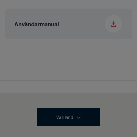
Förpackningsbredd
33 cm
Användarmanual
Förpackningsdjup
20 cm
Förpackningsvikt
3.85 kg
Välj land