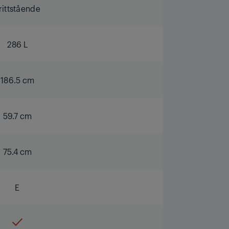
rittstående
286 L
186.5 cm
59.7 cm
75.4 cm
E