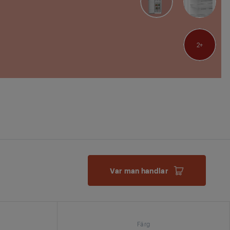
2
Var man handlar
Färg