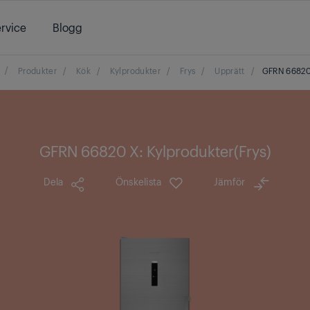
rvice
Blogg
/
Produkter
/
Kök
/
Kylprodukter
/
Frys
/
Upprätt
/
GFRN 6682
GFRN 66820 X: Kylprodukter(Frys)
Dela
Önskelista
Jämför