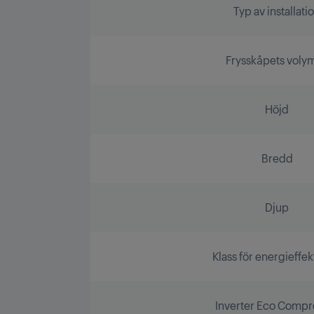
Typ av installati
Frysskåpets volym 
Höjd
Bredd
Djup
Klass för energieffekt
Inverter Eco Compr