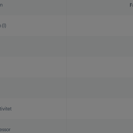
on
F
(l)
ivitet
essor