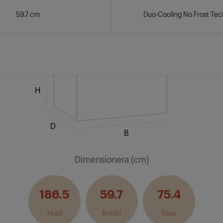
59.7 cm
Duo-Cooling No Frost Te
H
D
B
Dimensionera (cm)
186.5
59.7
75.4
Höjd
Bredd
Djup