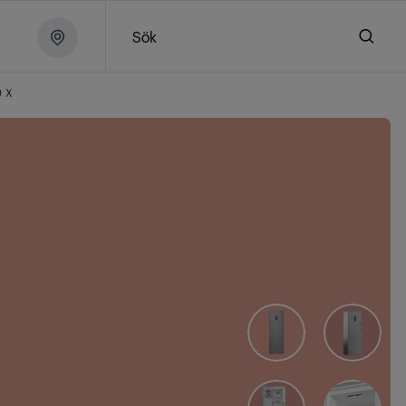
Sök
0 X