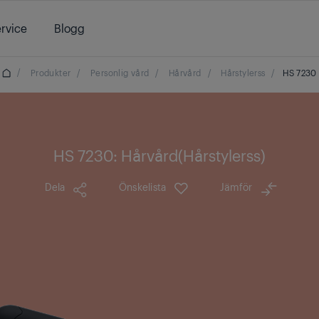
rvice
Blogg
/
Produkter
/
Personlig vård
/
Hårvård
/
Hårstylerss
/
HS 7230
HS 7230: Hårvård(Hårstylerss)
Dela
Önskelista
Jämför