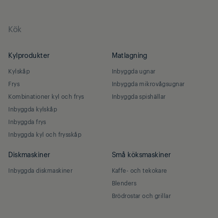
Kök
Kylprodukter
Matlagning
Kylskåp
Inbyggda ugnar
Frys
Inbyggda mikrovågsugnar
Kombinationer kyl och frys
Inbyggda spishällar
Inbyggda kylskåp
Inbyggda frys
Inbyggda kyl och frysskåp
Diskmaskiner
Små köksmaskiner
Inbyggda diskmaskiner
Kaffe- och tekokare
Blenders
Brödrostar och grillar