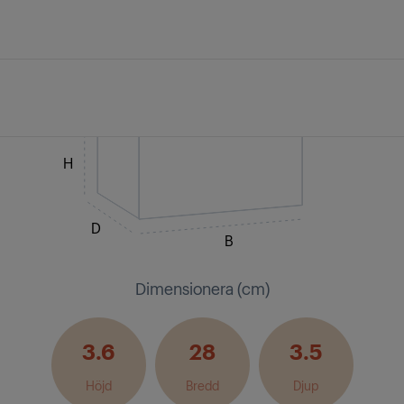
H
D
B
Dimensionera (cm)
3.6
28
3.5
Höjd
Bredd
Djup