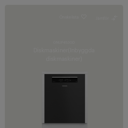
Önskelista
Jämför
GNUP4530D
Diskmaskiner(Inbyggda
diskmaskiner)