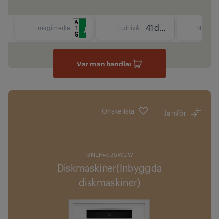
41 dBA
Energimerke
Ljudnivå
Storlek
Var man handlar
Önskelista
Jämför
GNLP4635WDW
Diskmaskiner(Inbyggda
diskmaskiner)