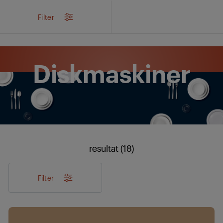
/
Produkter
/
Inbyggd
/
Diskmaskiner
Filter
Diskmaskiner
resultat (18)
Filter