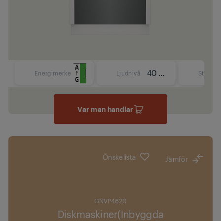
40 dBA
Energimerke
Ljudnivå
Storlek
Var man handlar
Önskelista
Jämför
GNVP4620
Diskmaskiner(Inbyggda