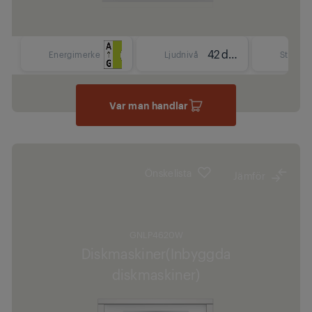
42 dBA
Energimerke
Ljudnivå
Storlek
Var man handlar
Önskelista
Jämför
GNLP4620W
Diskmaskiner(Inbyggda
diskmaskiner)