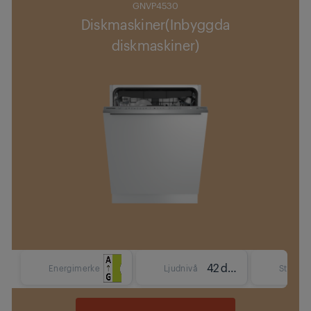
GNVP4530
Diskmaskiner(Inbyggda
diskmaskiner)
42 dBA
Energimerke
Ljudnivå
Storlek