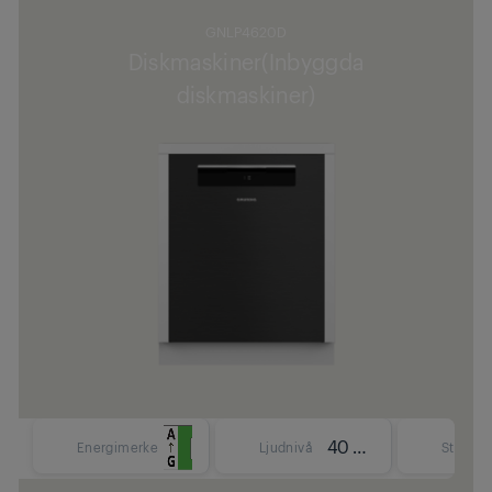
GNLP4620D
Diskmaskiner(Inbyggda
diskmaskiner)
40 dBA
Energimerke
Ljudnivå
Storlek