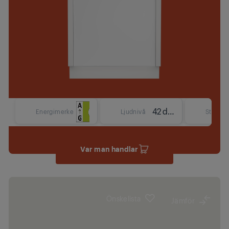
42 dBA
Energimerke
Ljudnivå
Storlek
Var man handlar
Önskelista
Jämför