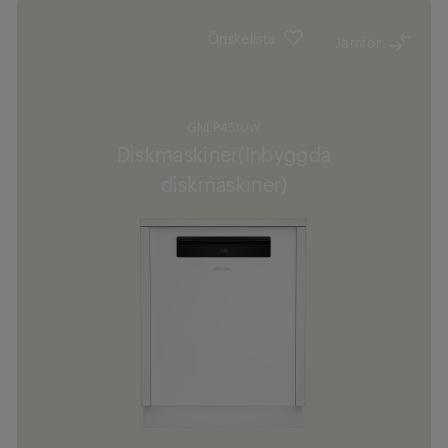
Önskelista
Jämför
GNLP4510W
Diskmaskiner(Inbyggda
diskmaskiner)