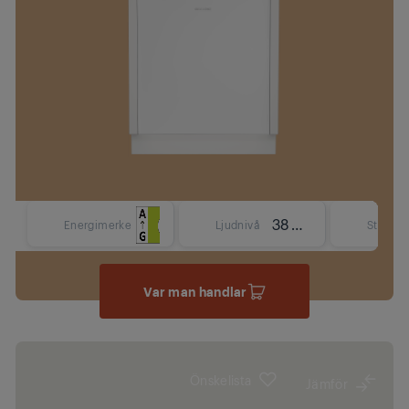
38 dBA
Energimerke
Ljudnivå
Storlek
Var man handlar
Önskelista
Jämför