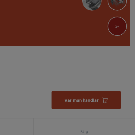
2
Var man handlar
Färg