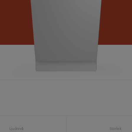
Ljudnivå
Storlek