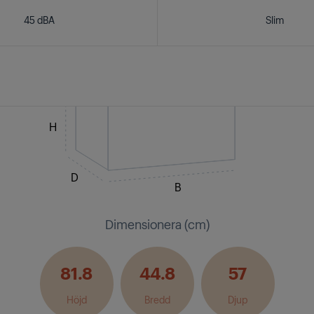
45 dBA
Slim
H
D
B
Dimensionera (cm)
81.8
44.8
57
Höjd
Bredd
Djup