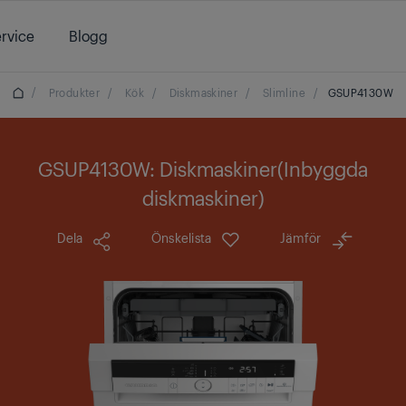
rvice
Blogg
/
Produkter
/
Kök
/
Diskmaskiner
/
Slimline
/
GSUP4130W
GSUP4130W: Diskmaskiner(Inbyggda
diskmaskiner)
Dela
Önskelista
Jämför