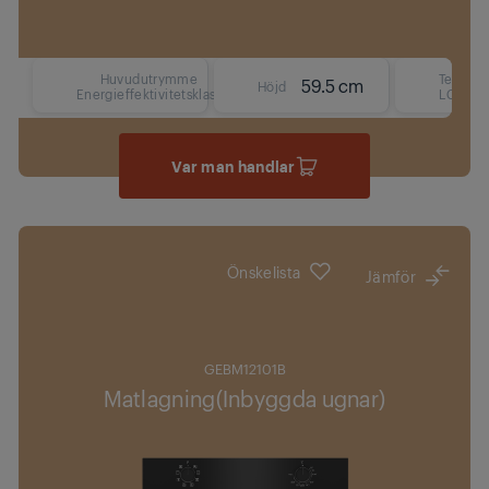
Huvudutrymme
Text
59.5 cm
Höjd
Energieffektivitetsklass
LCD
Var man handlar
Önskelista
Jämför
GEBM12101B
Matlagning(Inbyggda ugnar)