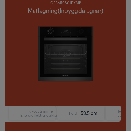
GEBM19301DXMP
Matlagning(Inbyggda ugnar)
Huvudutrymme
Text
59.5 cm
Höjd
Energieffektivitetsklass
LCD