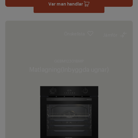
Var man handlar
Önskelista
Jämför
GEBM12301BMP
Matlagning(Inbyggda ugnar)