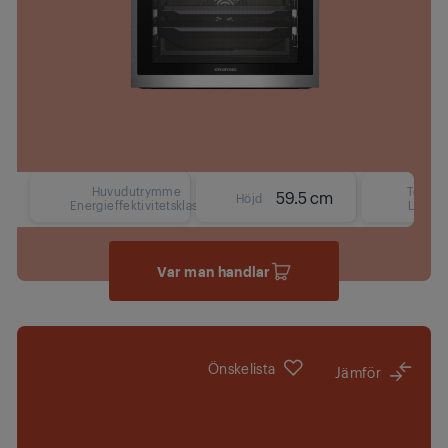
Huvudutrymme
Text
59.5 cm
Höjd
Energieffektivitetsklass
LCD
Var man handlar
Önskelista
Jämför