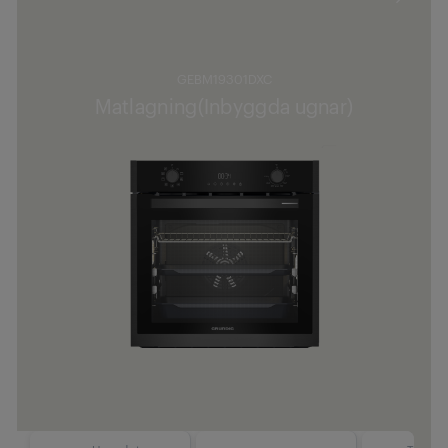
GEBM19301DXC
Matlagning(Inbyggda ugnar)