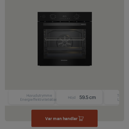
Huvudutrymme
Text
59.5 cm
Höjd
Energieffektivitetsklass
LCD
Var man handlar