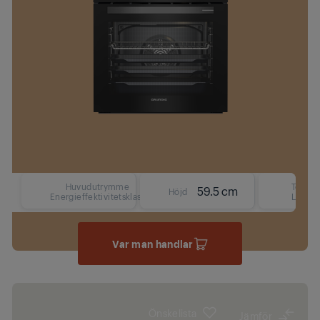
Huvudutrymme
Text
59.5 cm
Höjd
Energieffektivitetsklass
LCD
Var man handlar
Önskelista
Jämför