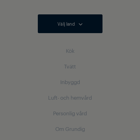
Välj land
Kök
Tvätt
Kylprodukter
Inbyggd
Kylskåp
Tvättmaskiner
Frys
Luft- och hemvård
Fristående tvättmaskiner
Kylprodukter
Kombinationer kyl och frys
Tvätt och torkmaskiner
Personlig vård
Inbyggda kylskåp
Dammsugare
Inbyggda kylskåp
Fristående tvättmaskiner och torktumlare
Inbyggda frys
Om Grundig
Inbyggda frys
Robotdammsugare
Hårvård
Inbyggda kyl- och frysskåp
Torktumlare
Inbyggda kyl och frysskåp