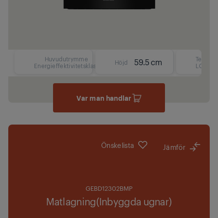
Huvudutrymme
Text
59.5 cm
Höjd
Energieffektivitetsklass
LCD
Var man handlar
Önskelista
Jämför
GEBD12302BMP
Matlagning(Inbyggda ugnar)