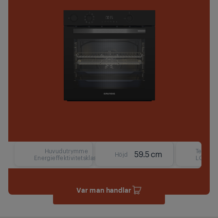
Huvudutrymme
Text
59.5 cm
Höjd
Energieffektivitetsklass
LCD
Var man handlar