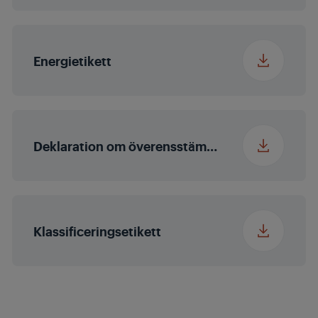
Säkerhet vid
11
strömavbrott (ton)
Energietikett
Deklaration om överensstämmelse (English (United States))
Klassificeringsetikett