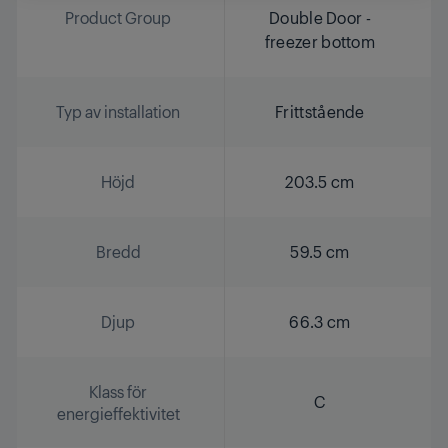
Product Group
Double Door -
freezer bottom
Typ av installation
Frittstående
Höjd
203.5 cm
Bredd
59.5 cm
Djup
66.3 cm
Klass för
C
energieffektivitet