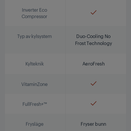
Inverter Eco
Compressor
Typ av kylsystem
Duo-Cooling No
Frost Technology
Kylteknik
AeroFresh
VitaminZone
FullFresh+™
Frysläge
Fryser bunn