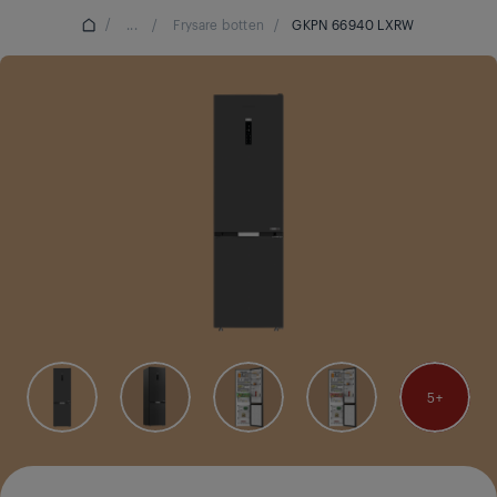
/
...
/
Frysare botten
/
GKPN 66940 LXRW
5