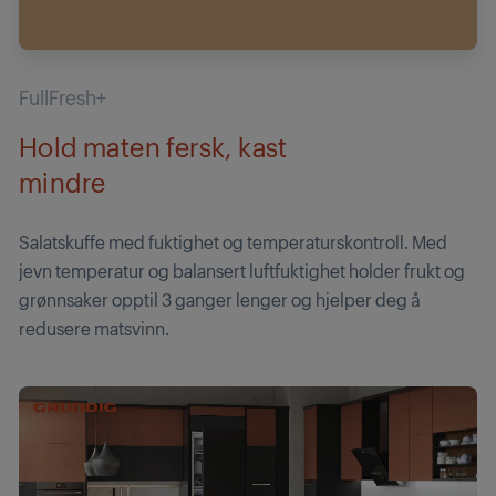
FullFresh+
Hold maten fersk, kast
mindre
Salatskuffe med fuktighet og temperaturskontroll. Med
jevn temperatur og balansert luftfuktighet holder frukt og
grønnsaker opptil 3 ganger lenger og hjelper deg å
redusere matsvinn.