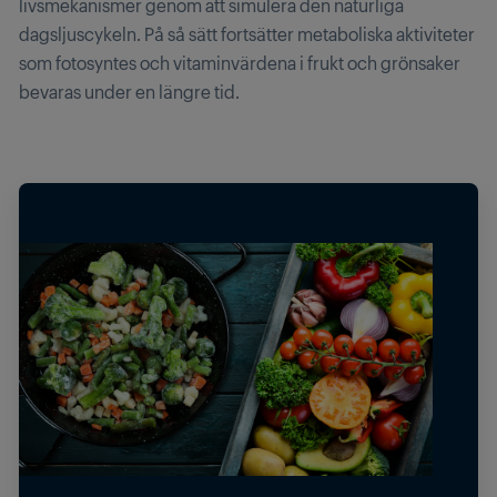
livsmekanismer genom att simulera den naturliga
dagsljuscykeln. På så sätt fortsätter metaboliska aktiviteter
som fotosyntes och vitaminvärdena i frukt och grönsaker
bevaras under en längre tid.