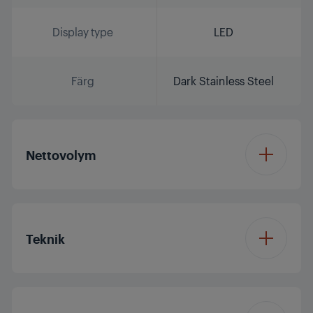
Display type
LED
Färg
Dark Stainless Steel
Nettovolym
Total volym (liter)
355 L
Teknik
Kapacitet (kylskåp) (l)
216 L
Inverter Eco
Frysskåpets volym (l)
106 L
Compressor