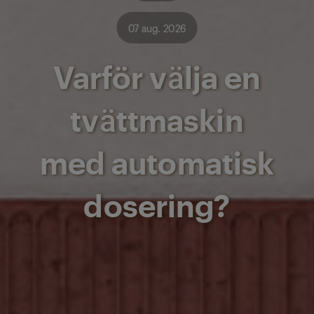
07 aug. 2026
Varför välja en
tvättmaskin
med automatisk
dosering?