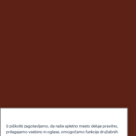
S piškotki zagotavljamo, da naše spletno mesto deluje pravilno,
prilagajamo vsebino in oglase, omogočamo funkcije družabnih