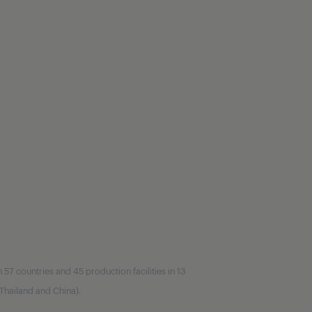
7 countries and 45 production facilities in 13
, Thailand and China).