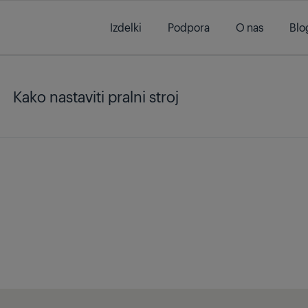
Main content starts here
Izdelki
Podpora
O nas
Blo