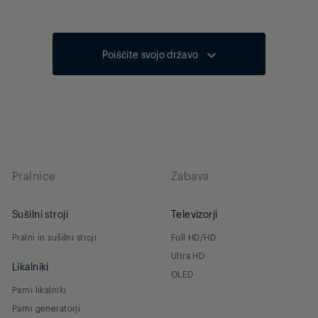
Poiščite svojo državo
Pralnice
Zabava
Sušilni stroji
Televizorji
Pralni in sušilni stroji
Full HD/HD
Ultra HD
Likalniki
OLED
Parni likalniki
Parni generatorji