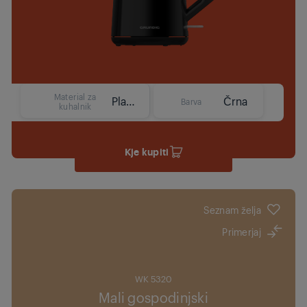
Material za
Plastika
Črna
Barva
kuhalnik
Kje kupiti
Seznam želja
Primerjaj
WK 5320
Mali gospodinjski