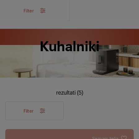
/
Izdelki
/
Kuhinja
/
Mali gospodinjski aparati
/
Kuhalniki
Filter
Kuhalniki
rezultati (5)
Filter
Seznam želja