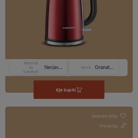
Material
Nerjaveče jeklo
Granatno rdeča
za
Barva
kuhalnik
Kje kupiti
Seznam želja
Primerjaj