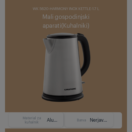
WK 5620-HARMONY INOX KETTLE-1.7 L
Mali gospodinjski
aparati(Kuhalniki)
Material za
Aluminij
Nerjaveče jeklo
Barva
kuhalnik