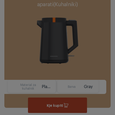
aparati(Kuhalniki)
Material za
Plastika
Gray
Barva
kuhalnik
Kje kupiti